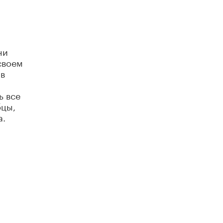
ни
своем
 в
ь все
бцы,
а.