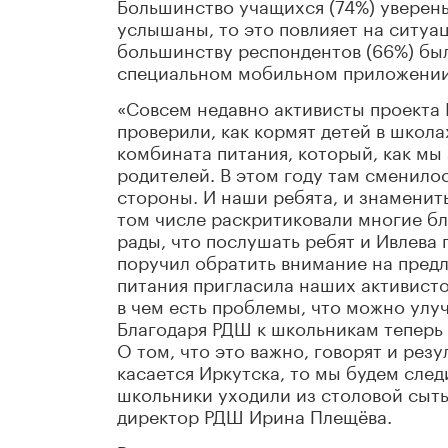
Большинство учащихся (74%) уверены
услышаны, то это повлияет на ситуа
большинству респондентов (66%) был
специальном мобильном приложении
«Совсем недавно активисты проекта
проверили, как кормят детей в школ
комбината питания, который, как мы 
родителей. В этом году там сменило
стороны. И наши ребята, и знаменит
том числе раскритиковали многие б
рады, что послушать ребят и Ивлева 
поручил обратить внимание на предл
питания пригласила наших активисто
в чем есть проблемы, что можно улуч
Благодаря РДШ к школьникам теперь 
О том, что это важно, говорят и рез
касается Иркутска, то мы будем след
школьники уходили из столовой сыт
директор РДШ Ирина Плещёва.