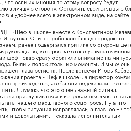
, что если их мнения по этому вопросу будут
цию в лучшую сторону. Оставлять свои отзывы о б
о бы удобнее всего в электронном виде, на сайте
.
 РДШ «Шеф в школе» вместе с Константином Ивле
ах Иркутска. Они попробовали блюда городского
знаем, ранее подвергался критике со стороны дет
сь руководство, которое захотело услышать мнени
ый шеф повар сразу обратили внимание на минусы
люда. Были и положительные моменты. И мы очень
пришёл глава региона. После встречи Игорь Кобзе
ожения проекта «Шеф в школе», а директор комби
в на производство, чтобы они подсказали техноло
шить. Я думаю, что это очень важный сигнал.
стали прислушиваться в вопросах школьного пита
ультаты нашего масштабного соцопроса. Ну а что
ить, чтобы ситуация исправлялась, а главное – чт
ыми и довольными», – сказала исполнительный