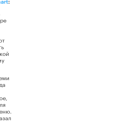
art
:
Рособрнадзор ответил на жалобы
ь
школьников на ошибки в ЕГЭ по
ере
русскому
8 ИЮНЯ /
ЕГЭ И ОГЭ
Школа «СКОЛКА» и Госкорпорация
ют
«Росатом» подписали соглашение о
ть
сотрудничестве
ской
8 ИЮНЯ /
ОБРАЗОВАТЕЛЬНАЯ ПОЛИТИКА
му
Депутаты призвали не отклонять
дипломы только из-за не пройденного
антиплагиата
семи
5 ИЮНЯ /
ЧТО ПРОИСХОДИТ?
да
Минпросвещения просят добавить в
ое,
школьные учебники примеры женщин-
ля
инженеров
еню.
5 ИЮНЯ /
УЧЕБНИКИ
азал
Уличенный в списывании школьник
вернул себе призовое место на
олимпиаде через суд