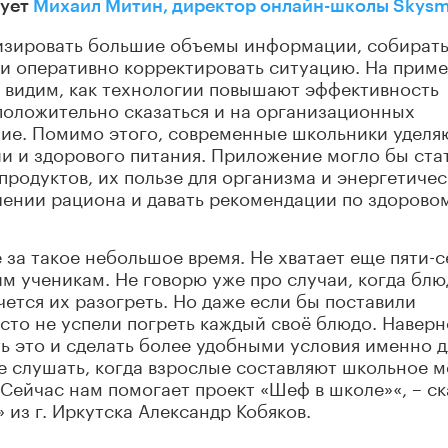
рует
Михаил Митин, директор онлайн-школы Skysm
изировать большие объемы информации, собират
 и оперативно корректировать ситуацию. На прим
видим, как технологии повышают эффективность
 положительно сказаться и на организационных
ние. Помимо этого, современные школьники уделя
и и здорового питания. Приложение могло бы ста
родуктов, их пользе для организма и энергетиче
влении рациона и давать рекомендации по здорово
 за такое небольшое время. Не хватает еще пяти-
гим ученикам. Не говорю уже про случаи, когда блю
ется их разогреть. Но даже если бы поставили
сто не успели погреть каждый своё блюдо. Наверн
ь это и сделать более удобными условия именно д
е слушать, когда взрослые составляют школьное м
 Сейчас нам помогает проект «Шеф в школе»«, – ск
из г. Иркутска Александр Кобяков.