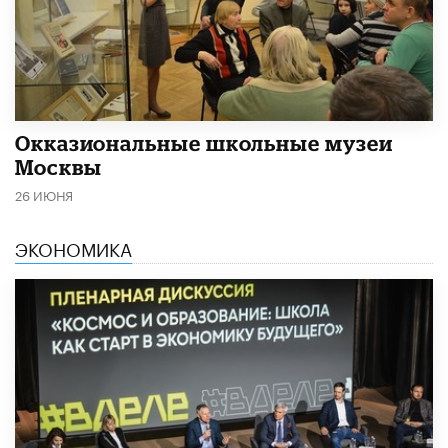
​Окказиональные школьные музеи
Москвы
26 ИЮНЯ
ЭКОНОМИКА