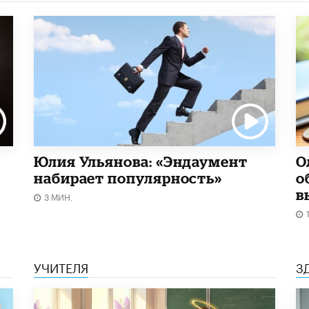
Юлия Ульянова: «Эндаумент
О
набирает популярность»
о
в
3 МИН.
УЧИТЕЛЯ
З