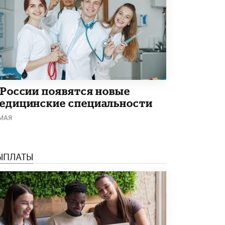
4 ИЮНЯ /
КАЧЕСТВО ОБРАЗОВАНИЯ
В Общественной палате предложили
шить школьную форму с учетом
национальных традиций регионов
4 ИЮНЯ /
ШКОЛЬНИКИ
В Госдуме предложили ввести онлайн-
формат для апелляций ЕГЭ
3 ИЮНЯ /
ЕГЭ И ОГЭ
 России появятся новые
едицинские специальности
​Яндекс выпустил бесплатный курс по
 МАЯ
защите от ИИ-мошенничества
2 ИЮНЯ /
BIG DATA
В России начнут применять новые
ЫПЛАТЫ
подходы к разрешению конфликтов в
школах
2 ИЮНЯ /
ПОДРОСТКИ
Академик РАН предупредил, что
ChatGPT отучит школьников думать
1 ИЮНЯ /
ШКОЛЬНИКИ