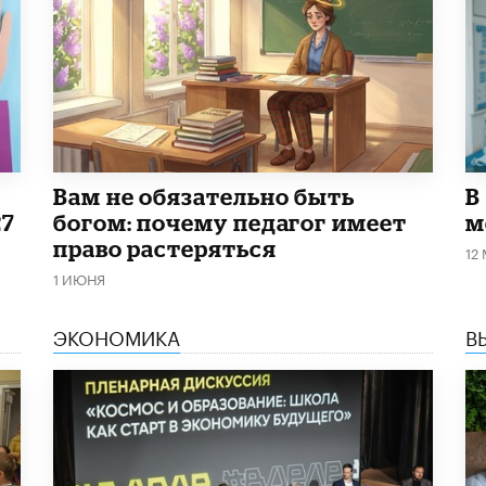
​Вам не обязательно быть
В
27
богом: почему педагог имеет
м
право растеряться
12
1 ИЮНЯ
ЭКОНОМИКА
В