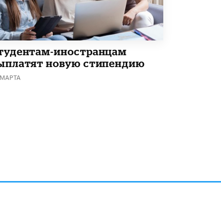
В Минобрнауки рассказали о новых
правилах приема в аспирантуру
1 ИЮНЯ /
КАЧЕСТВО ОБРАЗОВАНИЯ
тудентам-иностранцам
ыплатят новую стипендию
 МАРТА