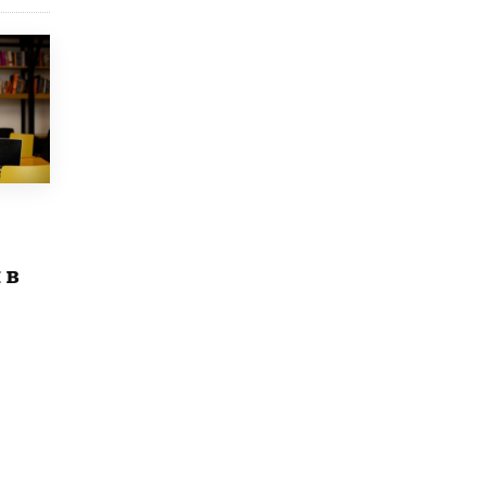
открыли в этом учебном году в Москве
10 ИЮНЯ /
ГОРОДСКОЕ ОБРАЗОВАНИЕ
Госдума приняла закон о детских SIM-
картах
10 ИЮНЯ /
ДЕТИ
Глава СПЧ предложил вернуть в школы
устные переходные экзамены
9 ИЮНЯ /
КАЧЕСТВО ОБРАЗОВАНИЯ
​Объединяя дошкольный мир
 в
8 ИЮНЯ /
АНОНС
«Сколково» и ГК «Просвещение»
анонсировали запуск акселератора
технологических решений для всех
уровней образования
8 ИЮНЯ /
ЧТО ПРОИСХОДИТ?
Рособрнадзор ответил на жалобы
школьников на ошибки в ЕГЭ по
русскому