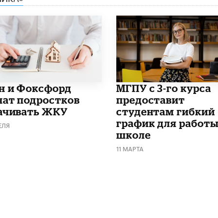
н и Фоксфорд
МГПУ с 3-го курса
чат подростков
предоставит
ачивать ЖКУ
студентам гибкий
график для работы
ЕЛЯ
школе
11 МАРТА