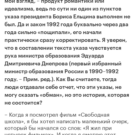
мой взгляд, – продукт романтики или
идеализма, ведь по сути ни один из пунктов
указа президента Бориса Ельцина выполнен не
был. Да и закон 1992 года буквально через два
года сильно «пощипали», его начали
практически сразу корректировать. Я уверен,
что в составлении текста указа чувствуется
рука министра образования Эдуарда
Дмитриевича Днепрова (первый избранный
министр образования России в 1990
–
1992
году. – Прим. ред.). Как Вы считаете, тогда
люди отдавали себе отчет, что эти указы, не
могу сказать «обман», но это история, которая
не состоится?
– Когда я посмотрел фильм «Свободная
школа», я бы хотел написать маленький очерк,
который бы начался со слов: «Я жил при
четырех фильмах». И когда я смотрю этот