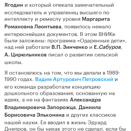
и который опекала замечательный
Ягодин
исследователь и управленец высшего по
интеллекту и ремеслу уровня
Маргарита
, появилось немало
Романовна Леонтьева
интереснейших документов. В этом ВНИКе
были заложены: программа «Одаренные дети»,
над ней работали
и
,
В.П. Зинченко
Е.
Сабуров
писал о развитии сельской
А. Цирюльников
школы.
Я остановлюсь на том, что мы делали в 1989-
1990 годах.
и
Вадим Артурович Петровский
его команда разработали концепцию
дошкольного образования, основанную на
идеях, а не на фантазиях
Александра
,
Владимировича Запорожца
Даниила
и других классиков
Борисовича Эльконина
нашей науки. Ее вводил в жизнь Эдуард
Днепров, он бы никак этого не сделал, если бы