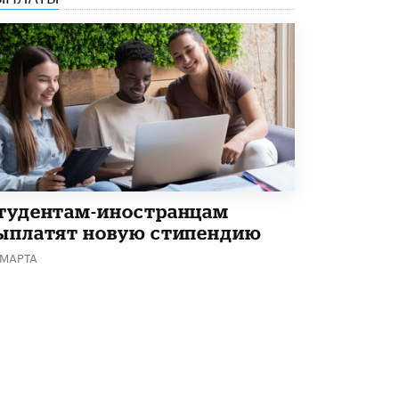
тудентам-иностранцам
ыплатят новую стипендию
 МАРТА