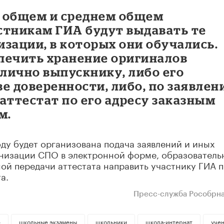
 общем и среднем общем
стникам ГИА будут выдавать те
зации, в которых они обучались.
печить хранение оригиналов
 лично выпускнику, либо его
е доверенности, либо, по заявле
аттестат по его адресу заказным
м.
году будет организована подача заявлений и иных
анизации СПО в электронной форме, образователь
ой передачи аттестата направить участнику ГИА п
а.
Пресс-служба Рособрн
е
школьные экзамены
школьники
школа-интернат
уче