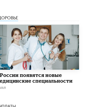
Академик РАН предупредил, что
ChatGPT отучит школьников думать
1 ИЮНЯ /
ШКОЛЬНИКИ
ДОРОВЬЕ
 России появятся новые
едицинские специальности
 МАЯ
ЫПЛАТЫ