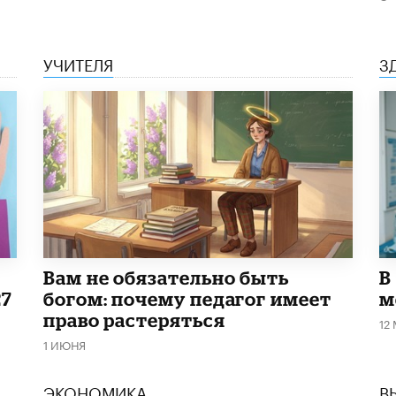
УЧИТЕЛЯ
З
​Вам не обязательно быть
В
27
богом: почему педагог имеет
м
право растеряться
12
1 ИЮНЯ
ЭКОНОМИКА
В