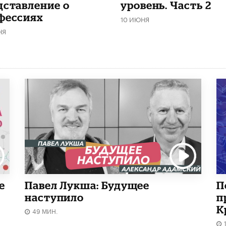
дставление о
уровень. Часть 2
фессиях
10 ИЮНЯ
НЯ
е
Павел Лукша: Будущее
П
наступило
п
К
49 МИН.