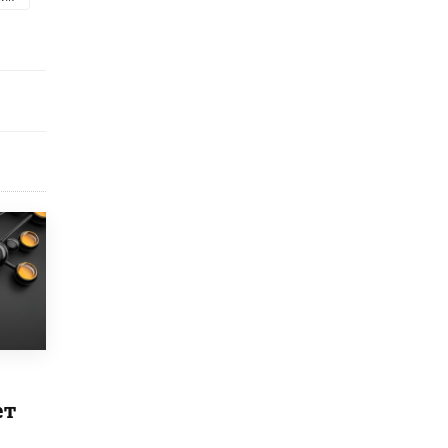
Рособрнадзор ответил на жалобы
школьников на ошибки в ЕГЭ по
русскому
8 ИЮНЯ /
ЕГЭ И ОГЭ
Школа «СКОЛКА» и Госкорпорация
«Росатом» подписали соглашение о
сотрудничестве
8 ИЮНЯ /
ОБРАЗОВАТЕЛЬНАЯ ПОЛИТИКА
Депутаты призвали не отклонять
дипломы только из-за не пройденного
антиплагиата
5 ИЮНЯ /
ЧТО ПРОИСХОДИТ?
Минпросвещения просят добавить в
школьные учебники примеры женщин-
инженеров
5 ИЮНЯ /
УЧЕБНИКИ
Уличенный в списывании школьник
ет
вернул себе призовое место на
олимпиаде через суд