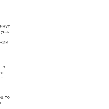
В Госдуме предложили запустить
программу «Выпускной кешбэк» для
тех, кто сдал ЕГЭ и ОГЭ
29 МАЯ /
ЕГЭ И ОГЭ
минут
уда,
ежим
 Но
бы
 –
ец-то
и