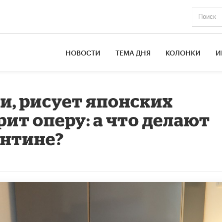
НОВОСТИ
ТЕМА ДНЯ
КОЛОНКИ
И
и, рисует японских
ит оперу: а что делают
антине?
0