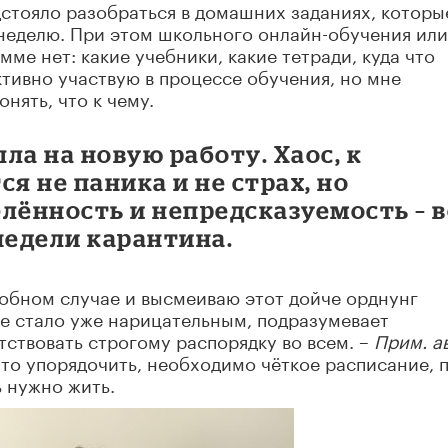
едстояло разобраться в домашних заданиях, которы
неделю. При этом школьного онлайн-обучения или
ме нет: какие учебники, какие тетради, куда что
активно участвую в процессе обучения, но мне
нять, что к чему.
ла на новую работу. Хаос, к
 не паника и не страх, но
лённость и непредсказуемость – 
недели карантина.
удобном случае и высмеиваю этот дойче орднунг
ое стало уже нарицательным, подразумевает
тствовать строгому распорядку во всем. –
Прим. ав
к-то упорядочить, необходимо чёткое расписание, п
ь нужно жить.