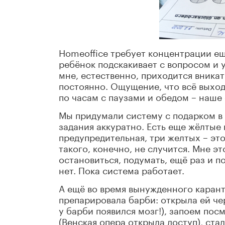
Homeoffice требует концентрации ещ
ребёнок подскакивает с вопросом и у
мне, естественно, приходится вника
постоянно. Ощущение, что всё выход
по часам с паузами и обедом – наше
Мы придумали систему с подарком в 
задания аккуратно. Есть еще жёлтые 
предупредительная, три желтых – это
такого, конечно, не случится. Мне э
остановиться, подумать, ещё раз и п
нет. Пока система работает.
А ещё во время вынужденного карант
препарировала барби: открыла ей че
у барби появился мозг!), запоем пос
(Венская опера открыла доступ), ста