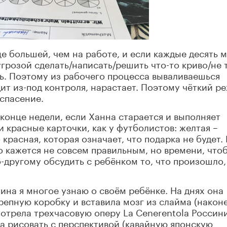
е большей, чем на работе, и если каждые десять 
грозой сделать/написать/решить что-то криво/не т
ть. Поэтому из рабочего процесса вываливаешься
ит из-под контроля, нарастает. Поэтому чёткий р
 спасение.
конце недели, если Ханна старается и выполняет
и красные карточки, как у футболистов: желтая –
 красная, которая означает, что подарка не будет.
то кажется не совсем правильным, но времени, что
о-другому обсудить с ребёнком то, что произошло,
ина я многое узнаю о своём ребёнке. На днях она
репную коробку и вставила мозг из слайма (након
мотрела трехчасовую оперу La Cenerentola Россин
ла рисовать с перспективой (кавайную японскую