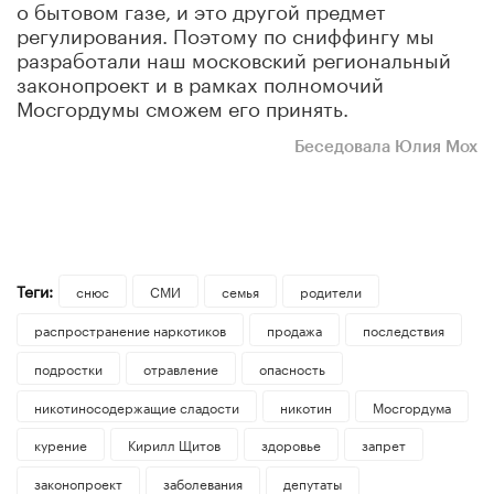
о бытовом газе, и это другой предмет
регулирования. Поэтому по сниффингу мы
разработали наш московский региональный
законопроект и в рамках полномочий
Мосгордумы сможем его принять.
Беседовала Юлия Мох
Теги:
снюс
СМИ
семья
родители
распространение наркотиков
продажа
последствия
подростки
отравление
опасность
никотиносодержащие сладости
никотин
Мосгордума
курение
Кирилл Щитов
здоровье
запрет
законопроект
заболевания
депутаты