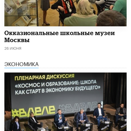
​Окказиональные школьные музеи
Москвы
26 ИЮНЯ
ЭКОНОМИКА