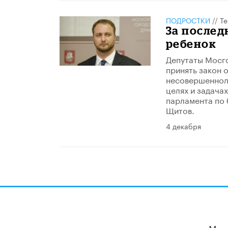
ПОДРОСТКИ
//
Те
За послед
ребенок
Депутаты Мосго
принять закон 
несовершенноле
целях и задача
парламента по 
Щитов.
4 декабря
Мы 