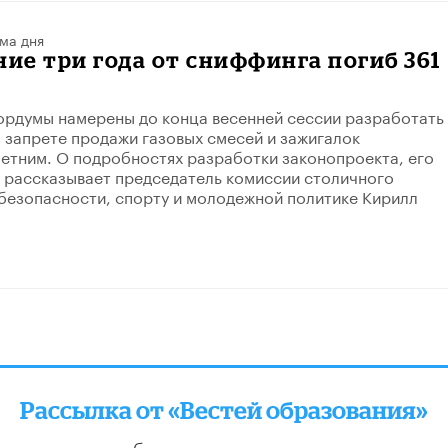
ма дня
ние три года от сниффинга погиб 361
рдумы намерены до конца весенней сессии разработать
о запрете продажи газовых смесей и зажигалок
тним. О подробностях разработки законопроекта, его
х рассказывает председатель комиссии столичного
безопасности, спорту и молодежной политике Кирилл
Рассылка от «Вестей образования»
отправляем подборку лучших и актуальных матери