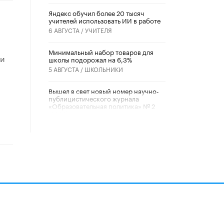
​Яндекс обучил более 20 тысяч
учителей использовать ИИ в работе
6 АВГУСТА /
УЧИТЕЛЯ
Минимальный набор товаров для
 и
школы подорожал на 6,3%
5 АВГУСТА /
ШКОЛЬНИКИ
Вышел в свет новый номер научно-
публицистического журнала
«Образовательная политика» № 2
(2026)
3 ИЮЛЯ /
АНОНС
Школьники и студенты Москвы
почтили память героев Великой
Отечественной войны
22 ИЮНЯ /
ГОРОДСКОЕ ОБРАЗОВАНИЕ
«Егор, давай во двор!»
22 ИЮНЯ /
АНОНС
алов
Из закона о регулировании ИИ