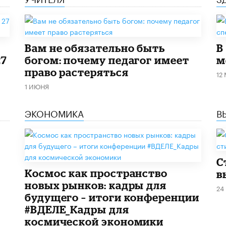
​Вам не обязательно быть
В
27
богом: почему педагог имеет
м
право растеряться
12
1 ИЮНЯ
ЭКОНОМИКА
В
С
Космос как пространство
в
новых рынков: кадры для
24
будущего – итоги конференции
#ВДЕЛЕ_Кадры для
космической экономики