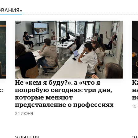
ОВАНИЯ»
Не «кем я буду?», а «что я
​
:
попробую сегодня»: три дня,
н
которые меняют
н
представление о профессиях
10
24 ИЮНЯ
УЧИТЕЛЯ
З