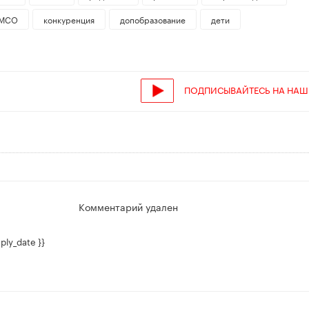
МСО
конкуренция
допобразование
дети
ПОДПИСЫВАЙТЕСЬ НА НАШ
Комментарий удален
ply_date }}