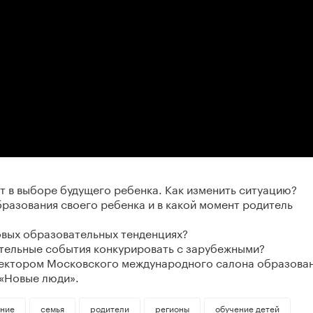
т в выборе будущего ребенка. Как изменить ситуацию?
разования своего ребенка и в какой момент родитель
овых образовательных тенденциях?
тельные события конкурировать с зарубежными?
ректором Московского международного салона образова
«Новые люди».
ание
семья
родители
регионы
обучение детей