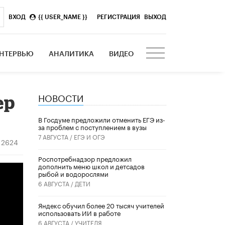
ВХОД
{{ USER_NAME }}
|
РЕГИСТРАЦИЯ
ВЫХОД
НТЕРВЬЮ
АНАЛИТИКА
ВИДЕО
НОВОСТИ
ер
В Госдуме предложили отменить ЕГЭ из-
за проблем с поступлением в вузы
7 АВГУСТА /
ЕГЭ И ОГЭ
2624
Роспотребнадзор предложил
дополнить меню школ и детсадов
рыбой и водорослями
6 АВГУСТА /
ДЕТИ
​Яндекс обучил более 20 тысяч учителей
использовать ИИ в работе
6 АВГУСТА /
УЧИТЕЛЯ