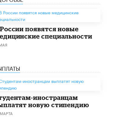
Академик РАН предупредил, что
ChatGPT отучит школьников думать
1 ИЮНЯ /
ШКОЛЬНИКИ
 России появятся новые
едицинские специальности
 МАЯ
ЫПЛАТЫ
тудентам-иностранцам
ыплатят новую стипендию
 МАРТА