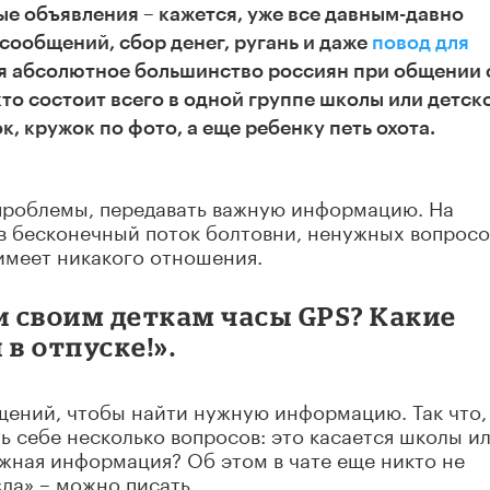
е объявления – кажется, уже все давным-давно
сообщений, сбор денег, ругань и даже
повод для
тся абсолютное большинство россиян при общении 
то состоит всего в одной группе школы или детск
к, кружок по фото, а еще ребенку петь охота.
 проблемы, передавать важную информацию. На
в бесконечный поток болтовни, ненужных вопросо
 имеет никакого отношения.
и своим деткам часы GPS? Какие
в отпуске!».
щений, чтобы найти нужную информацию. Так что,
ть себе несколько вопросов: это касается школы и
ажная информация? Об этом в чате еще никто не
«да» – можно писать.