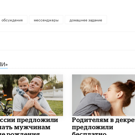
обсуждения
мессенджеры
домашнее задание
ЛИ»
оссии предложили
Родителям в декре
чать мужчинам
предложили
ле рождения
бесплатно