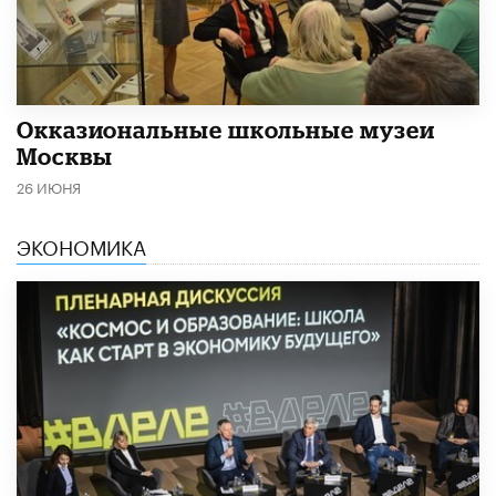
​Окказиональные школьные музеи
Москвы
26 ИЮНЯ
ЭКОНОМИКА