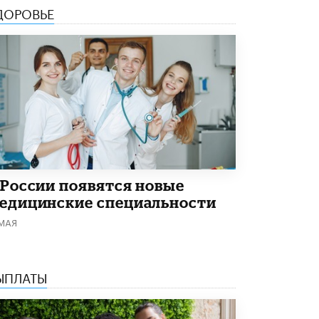
ДОРОВЬЕ
Академик РАН предупредил, что
ChatGPT отучит школьников думать
1 ИЮНЯ /
ШКОЛЬНИКИ
 России появятся новые
едицинские специальности
 МАЯ
ЫПЛАТЫ