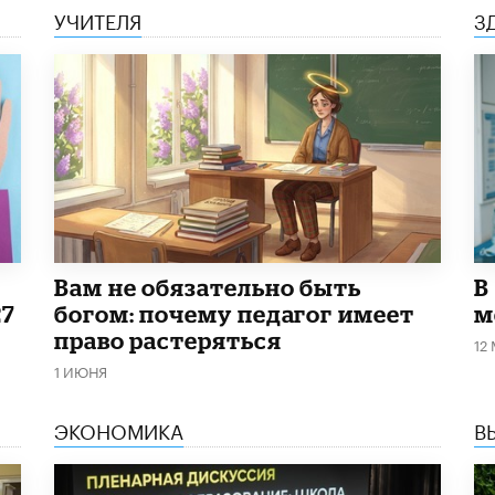
УЧИТЕЛЯ
З
​Вам не обязательно быть
В
27
богом: почему педагог имеет
м
право растеряться
12
1 ИЮНЯ
ЭКОНОМИКА
В