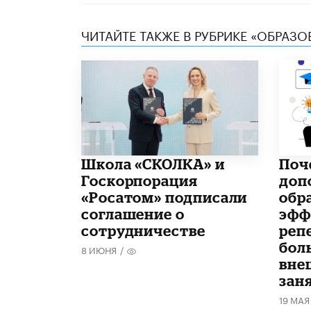
ЧИТАЙТЕ ТАКЖЕ В РУБРИКЕ «ОБРАЗ
Школа «СКОЛКА» и
​По
Госкорпорация
доп
«Росатом» подписали
обр
соглашение о
эфф
сотрудничестве
реп
бол
8 ИЮНЯ
/
вне
зан
19 МАЯ