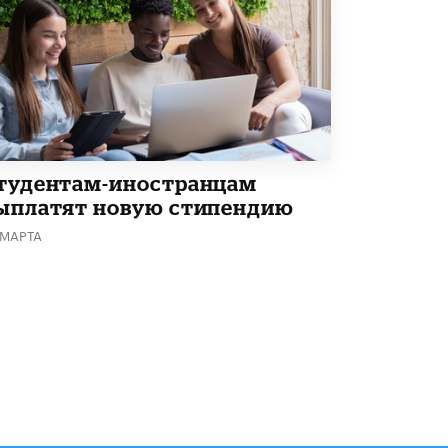
тудентам-иностранцам
ыплатят новую стипендию
 МАРТА