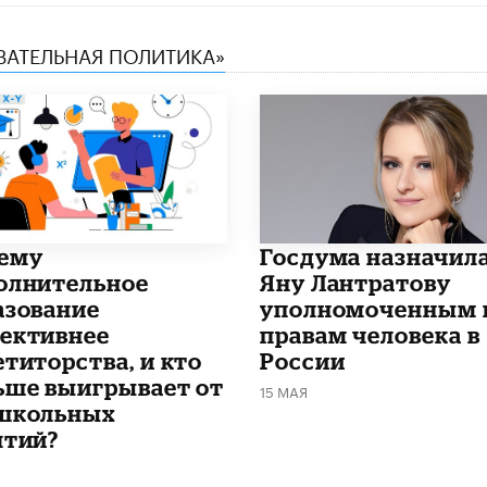
ОВАТЕЛЬНАЯ ПОЛИТИКА»
чему
Госдума назначил
олнительное
Яну Лантратову
азование
уполномоченным 
ективнее
правам человека в
етиторства, и кто
России
ьше выигрывает от
15 МАЯ
школьных
ятий?