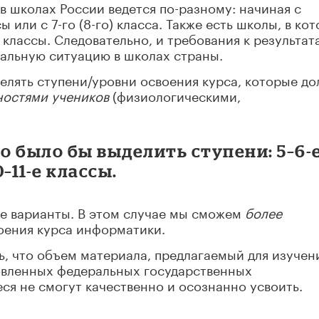
 школах России ведется по-разному: начиная с
ы или с 7-го (8-го) класса. Также есть школы, в ко
й классы. Следовательно, и требования к результат
еальную ситуацию в школах страны.
делять ступени/уровни освоения курса, которые д
ностями учеников
(физиологическими,
 было бы выделить ступени: 5–6-
0–11-е классы.
ие варианты. В этом случае мы сможем
более
оения курса информатики.
ь, что объем материала, предлагаемый для изуче
овленных федеральных государственных
ся не смогут качественно и осознанно усвоить.