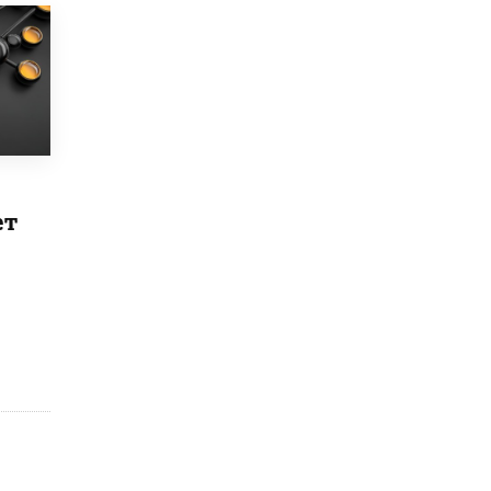
4 ИЮНЯ /
КАЧЕСТВО ОБРАЗОВАНИЯ
В Общественной палате предложили
шить школьную форму с учетом
национальных традиций регионов
4 ИЮНЯ /
ШКОЛЬНИКИ
В Госдуме предложили ввести онлайн-
формат для апелляций ЕГЭ
3 ИЮНЯ /
ЕГЭ И ОГЭ
ет
​Яндекс выпустил бесплатный курс по
защите от ИИ-мошенничества
2 ИЮНЯ /
BIG DATA
В России начнут применять новые
подходы к разрешению конфликтов в
школах
2 ИЮНЯ /
ПОДРОСТКИ
Академик РАН предупредил, что
ChatGPT отучит школьников думать
1 ИЮНЯ /
ШКОЛЬНИКИ