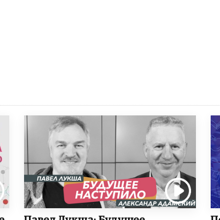
е
Павел Лукша: Будущее
П