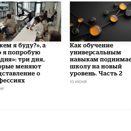
кем я буду?», а
​Как обучение
о я попробую
универсальным
дня»: три дня,
навыкам поднима
орые меняют
школу на новый
дставление о
уровень. Часть 2
фессиях
10 ИЮНЯ
НЯ