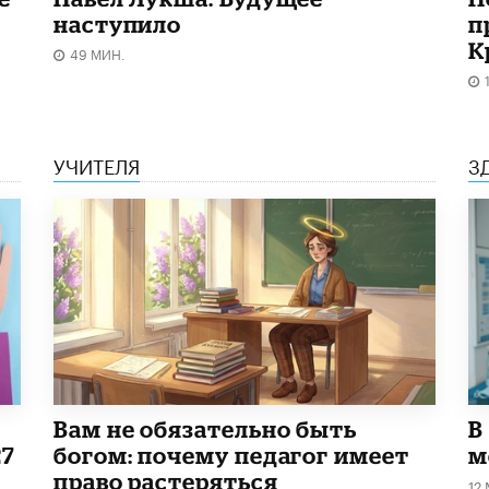
наступило
п
К
49 МИН.
УЧИТЕЛЯ
З
​Вам не обязательно быть
В
27
богом: почему педагог имеет
м
право растеряться
12