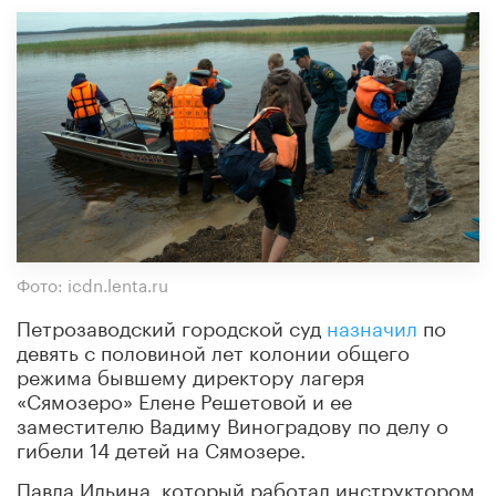
Фото: icdn.lenta.ru
Петрозаводский городской суд
назначил
по
девять с половиной лет колонии общего
режима бывшему директору лагеря
«Сямозеро» Елене Решетовой и ее
заместителю Вадиму Виноградову по делу о
гибели 14 детей на Сямозере.
Павла Ильина, который работал инструктором