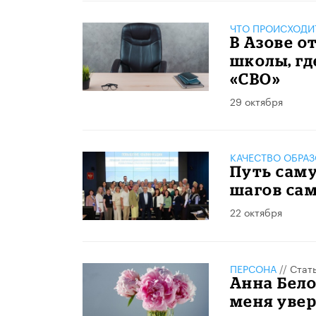
ЧТО ПРОИСХОДИ
В Азове о
школы, гд
«СВО»
29 октября
КАЧЕСТВО ОБРА
Путь саму
шагов са
22 октября
ПЕРСОНА
//
Стат
Анна Бело
меня уве