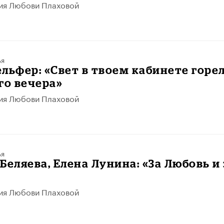
ия Любови Плаховой
ья
льфер: «Свет в твоем кабинете горе
го вечера»
ия Любови Плаховой
ья
Беляева, Елена Лунина: «За Любовь и 
ия Любови Плаховой