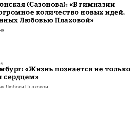
онская (Сазонова): «В гимназии
огромное количество новых идей,
нных Любовью Плаховой»
ия
ья
мбург: «Жизнь познается не только
и сердцем»
ия Любови Плаховой