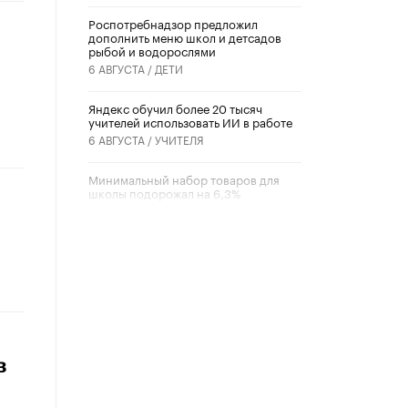
Роспотребнадзор предложил
дополнить меню школ и детсадов
рыбой и водорослями
6 АВГУСТА /
ДЕТИ
​Яндекс обучил более 20 тысяч
учителей использовать ИИ в работе
6 АВГУСТА /
УЧИТЕЛЯ
Минимальный набор товаров для
школы подорожал на 6,3%
5 АВГУСТА /
ШКОЛЬНИКИ
Вышел в свет новый номер научно-
публицистического журнала
«Образовательная политика» № 2
(2026)
3 ИЮЛЯ /
АНОНС
Школьники и студенты Москвы
почтили память героев Великой
в
Отечественной войны
22 ИЮНЯ /
ГОРОДСКОЕ ОБРАЗОВАНИЕ