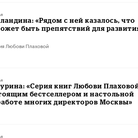
ья
ландина: «Рядом с ней казалось, что
может быть препятствий для развити
ия Любови Плаховой
ья
урина: «Серия книг Любови Плахово
стоящим бестселлером и настольной
работе многих директоров Москвы»
ья