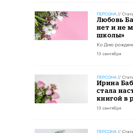
ПЕРСОНА
//
Стат
Любовь Ба
нет и не 
школы»
Ко Дню рожден
13 сентября
ПЕРСОНА
//
Стат
Ирина Баб
стала на
книгой в 
13 сентября
ПЕРСОНА
//
Стат