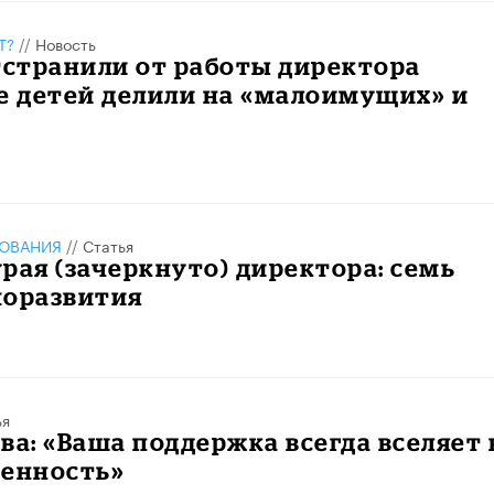
Т?
//
Новость
тстранили от работы директора
е детей делили на «малоимущих» и
ЗОВАНИЯ
//
Статья
рая (зачеркнуто) директора: семь
моразвития
ья
ва: «Ваша поддержка всегда вселяет 
ренность»