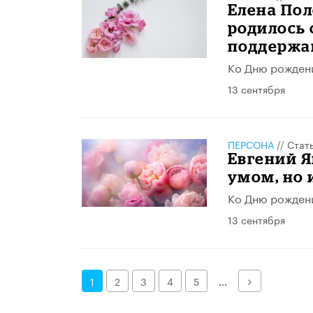
Елена Пол
родилось 
поддержа
Ко Дню рожден
13 сентября
ПЕРСОНА
//
Стат
Евгений Я
умом, но 
Ко Дню рожден
13 сентября
Далее
1
2
3
4
5
...