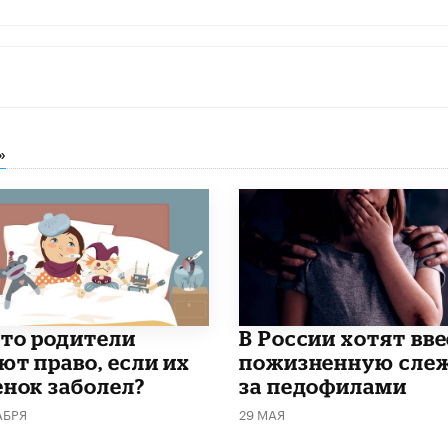
»
что родители
В России хотят вв
ют право, если их
пожизненную сле
енок заболел?
за педофилами
АБРЯ
29 МАЯ