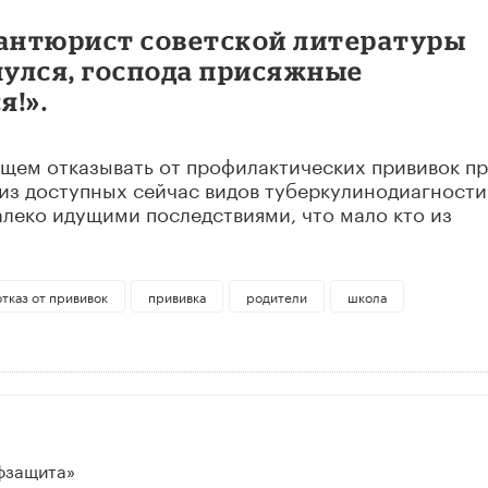
вантюрист советской литературы
нулся, господа присяжные
я!».
ущем отказывать от профилактических прививок п
 из доступных сейчас видов туберкулинодиагности
алеко идущими последствиями, что мало кто из
отказ от прививок
прививка
родители
школа
фзащита»