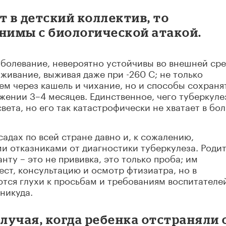
т в детский коллектив, то
внимы с биологической атакой.
болевание, невероятно устойчивы во внешней сре
ивание, выживая даже при -260 С; не только
м через кашель и чихание, но и способы сохраня
жении 3–4 месяцев. Единственное, чего туберкуле
вета, но его так катастрофически не хватает в бо
адах по всей стране давно и, к сожалению,
и отказниками от диагностики туберкулеза. Роди
нту – это не прививка, это только проба; им
ест, консультацию и осмотр фтизиатра, но в
тся глухи к просьбам и требованиям воспитателе
 никуда.
случая, когда ребенка отстраняли 