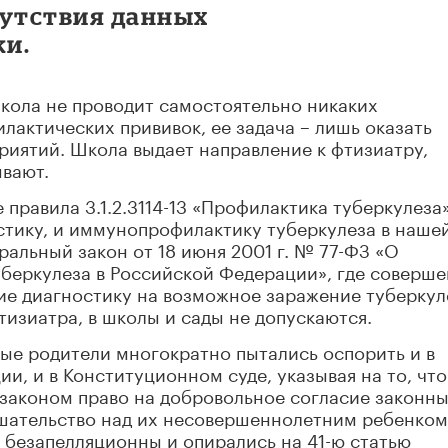
сутствия данных
ки.
 школа не проводит самостоятельно никаких
актических прививок, ее задача – лишь оказать
риятий. Школа выдает направление к фтизиатру,
ывают.
правила 3.1.2.3114-13 «Профилактика туберкулеза»
тику, и иммунопрофилактику туберкулеза в наше
ральный закон от 18 июня 2001 г. № 77-ФЗ «О
беркулеза в Российской Федерации», где соверш
шие диагностику на возможное заражение туберку
изиатра, в школы и сады не допускаются.
ные родители многократно пытались оспорить и в
и, и в Конституционном суде, указывая на то, что
законом право на добровольное согласие законн
шательство над их несовершеннолетним ребенком
 безапелляционны и опирались на 41-ю статью