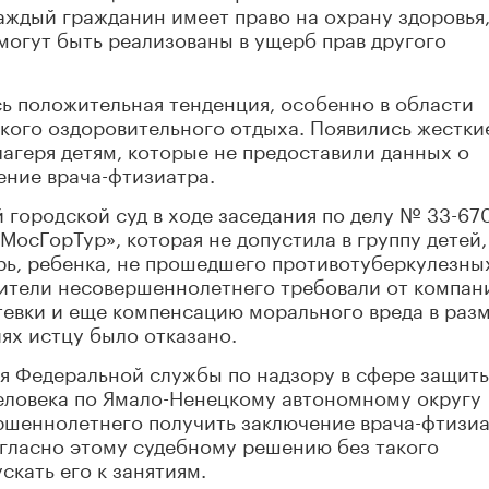
аждый гражданин имеет право на охрану здоровья,
 могут быть реализованы в ущерб прав другого
ь положительная тенденция, особенно в области
кого оздоровительного отдыха. Появились жестки
лагеря детям, которые не предоставили данных о
ение врача-фтизиатра.
й городской суд в ходе заседания по делу № 33-67
«МосГорТур», которая не допустила в группу детей,
рь, ребенка, не прошедшего противотуберкулезны
ители несовершеннолетнего требовали от компан
тевки и еще компенсацию морального вреда в раз
ях истцу было отказано.
ия Федеральной службы по надзору в сфере защит
человека по Ямало-Ненецкому автономному округу
ершеннолетнего получить заключение врача-фтизи
согласно этому судебному решению без такого
кать его к занятиям.