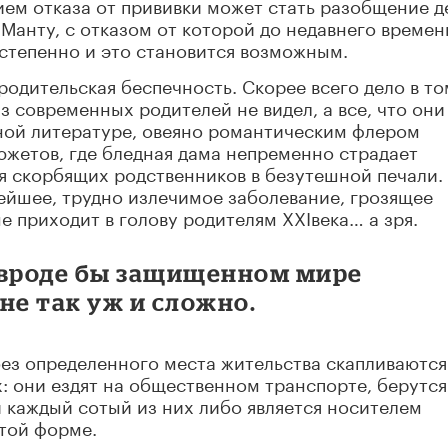
ием отказа от прививки может стать разобщение д
 Манту, с отказом от которой до недавнего времен
остепенно и это становится возможным.
 родительская беспечность. Скорее всего дело в то
из современных родителей не видел, а все, что они
нной литературе, овеяно романтическим флером
жетов, где бледная дама непременно страдает
яя скорбящих родственников в безутешной печали.
нейшее, трудно излечимое заболевание, грозящее
е приходит в голову родителям XXIвека… а зря.
 вроде бы защищенном мире
не так уж и сложно.
ез определенного места жительства скапливаются
: они ездят на общественном транспорте, берутся
и каждый сотый из них либо является носителем
ытой форме.