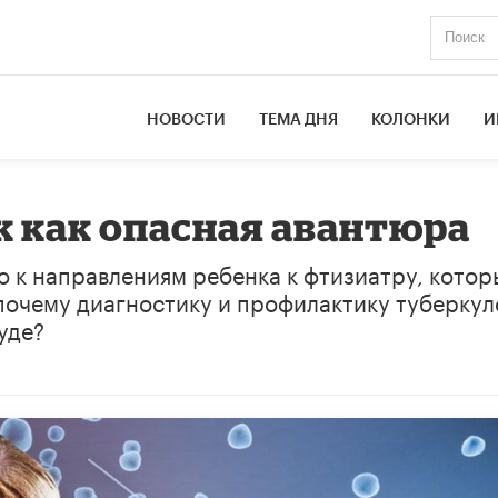
НОВОСТИ
ТЕМА ДНЯ
КОЛОНКИ
И
к как опасная авантюра
о к направлениям ребенка к фтизиатру, котор
 почему диагностику и профилактику туберкул
уде?