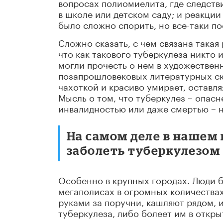
вопросах полиомиелита, где следств
в школе или детском саду; и реакции
было сложно спорить, но все-таки п
Сложно сказать, с чем связана такая
что как такового туберкулеза никто 
могли прочесть о нем в художестве
позапрошловековых литературных сю
чахоткой и красиво умирает, оставл
Мысль о том, что туберкулез – опас
инвалидностью или даже смертью – н
На самом деле в нашем
заболеть туберкулезом 
Особенно в крупных городах. Люди б
мегаполисах в огромных количествах
руками за поручни, кашляют рядом, 
туберкулеза, либо болеет им в откр