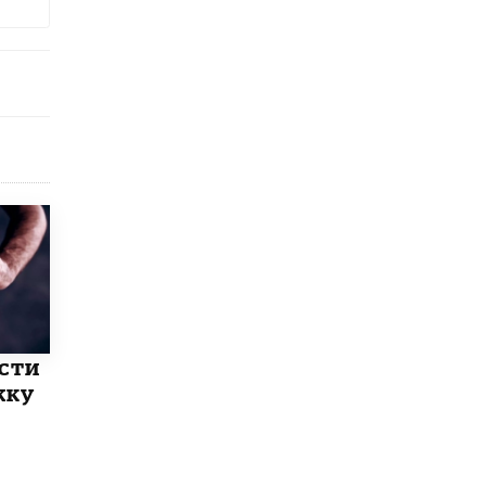
ести
жку