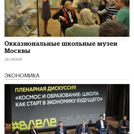
​Окказиональные школьные музеи
Москвы
26 ИЮНЯ
ЭКОНОМИКА