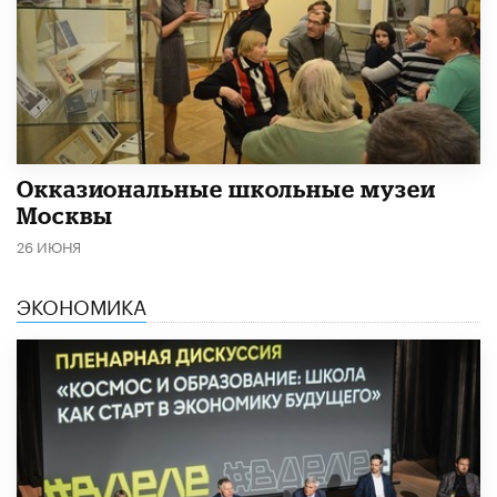
​Окказиональные школьные музеи
Москвы
26 ИЮНЯ
ЭКОНОМИКА