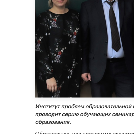
Институт проблем образовательной 
проводит серию обучающих семинар
образования.
Образовательная программа являет