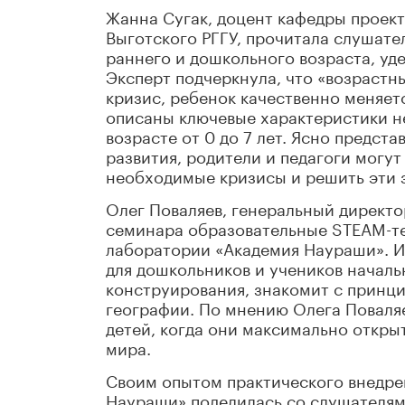
Жанна Сугак, доцент кафедры проект
Выготского РГГУ, прочитала слушате
раннего и дошкольного возраста, уд
Эксперт подчеркнула, что «возрастн
кризис, ребенок качественно меняетс
описаны ключевые характеристики не
возрасте от 0 до 7 лет. Ясно предст
развития, родители и педагоги могу
необходимые кризисы и решить эти 
Олег Поваляев, генеральный директ
семинара образовательные STEАM-т
лаборатории «Академия Наураши». И
для дошкольников и учеников началь
конструирования, знакомит с принци
географии. По мнению Олега Поваля
детей, когда они максимально откр
мира.
Своим опытом практического внедре
Наураши» поделилась со слушателям