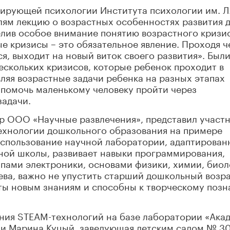
ирующей психологии Института психологии им. Л.
лям лекцию о возрастных особенностях развития 
елив особое внимание понятию возрастного кризис
ые кризисы – это обязательное явление. Проходя ч
я, выходит на новый виток своего развития». Был
скольких кризисов, которые ребенок проходит в
авляя возрастные задачи ребенка на разных этапах
т помочь маленькому человеку пройти через
задачи.
ор ООО «Научные развлечения», представил участ
ехнологии дошкольного образования на примере
спользование научной лаборатории, адаптирован
ной школы, развивает навыки программирования,
пами электроники, основами физики, химии, биол
ева, важно не упустить старший дошкольный возр
ыты новым знаниям и способны к творческому поз
ния STEАM-технологий на базе лаборатории «Ака
и Марина Куцый, заведующая детским садом № 30 