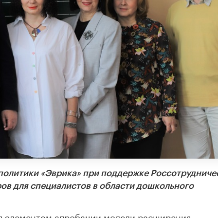
политики «Эврика» при
поддержке Россотрудниче
ов для специалистов
в области дошкольного
ся элементом апробации модели расширения