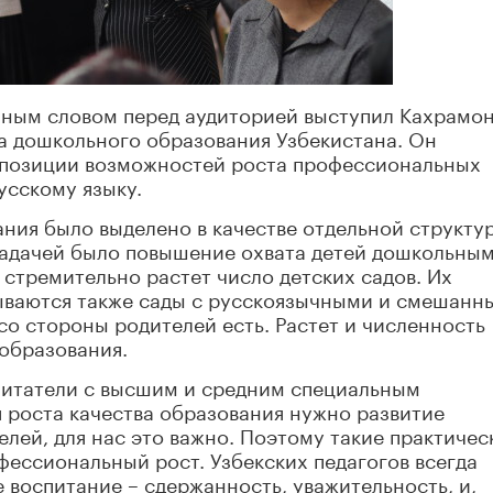
нным словом перед аудиторией выступил Кахрамо
а дошкольного образования Узбекистана. Он
 позиции возможностей роста профессиональных
усскому языку.
ния было выделено в качестве отдельной структу
 задачей было повышение охвата детей дошкольны
 стремительно растет число детских садов. Их
рываются также сады с русскоязычными и смешанн
со стороны родителей есть. Растет и численность
образования.
спитатели с высшим и средним специальным
 роста качества образования нужно развитие
лей, для нас это важно. Поэтому такие практичес
ессиональный рост. Узбекских педагогов всегда
 воспитание – сдержанность, уважительность, и,