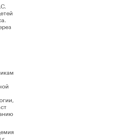
С.
детей
а.
ерез
и
никам
ной
огии,
аст
нанию
демия
г.