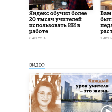
​Яндекс обучил более
​Вам
20 тысяч учителей
быт
использовать ИИ в
пед
работе
рас
6 АВГУСТА
1 ИЮН
ВИДЕО