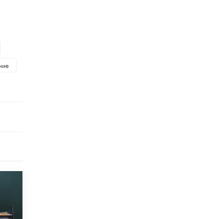
Рособрнадзор ответил на жалобы
школьников на ошибки в ЕГЭ по
русскому
8 ИЮНЯ /
ЕГЭ И ОГЭ
Школа «СКОЛКА» и Госкорпорация
ние
«Росатом» подписали соглашение о
сотрудничестве
8 ИЮНЯ /
ОБРАЗОВАТЕЛЬНАЯ ПОЛИТИКА
Депутаты призвали не отклонять
дипломы только из-за не пройденного
антиплагиата
5 ИЮНЯ /
ЧТО ПРОИСХОДИТ?
Минпросвещения просят добавить в
школьные учебники примеры женщин-
инженеров
5 ИЮНЯ /
УЧЕБНИКИ
Уличенный в списывании школьник
вернул себе призовое место на
олимпиаде через суд