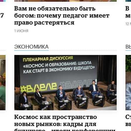
​Вам не обязательно быть
В
27
богом: почему педагог имеет
м
право растеряться
12
1 ИЮНЯ
ЭКОНОМИКА
В
Космос как пространство
С
новых рынков: кадры для
в
будущего – итоги конференции