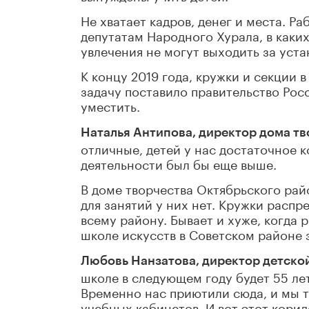
Не хватает кадров, денег и места. 
депутатам Народного Хурала, в каки
увлечения не могут выходить за уст
К концу 2019 года, кружки и секции 
задачу поставило правительство Росс
уместить.
Наталья Антипова, директор дома тво
отличные, детей у нас достаточное 
деятельности был бы еще выше.
В доме творчества Октябрьского рай
для занятий у них нет. Кружки расп
всему району. Бывает и хуже, когда
школе искусств в Советском районе 
Любовь Нанзатова, директор детской
школе в следующем году будет 55 лет
Временно нас приютили сюда, и мы та
учебных кабинетов. И вот этот корид