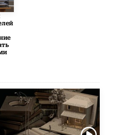
5 ИЮНЯ /
ЧТО ПРОИСХОДИТ?
«Евгений Онегин» станет обязательным
ы
для повторения в 10–11-х классах
елей
4 ИЮНЯ /
КАЧЕСТВО ОБРАЗОВАНИЯ
ние
В Общественной палате предложили
шить школьную форму с учетом
ать
национальных традиций регионов
ми
4 ИЮНЯ /
ШКОЛЬНИКИ
В Госдуме предложили ввести онлайн-
формат для апелляций ЕГЭ
3 ИЮНЯ /
ЕГЭ И ОГЭ
​Яндекс выпустил бесплатный курс по
защите от ИИ-мошенничества
2 ИЮНЯ /
BIG DATA
В России начнут применять новые
подходы к разрешению конфликтов в
школах
2 ИЮНЯ /
ПОДРОСТКИ