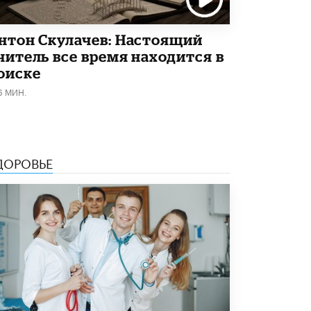
Академик РАН предупредил, что
ChatGPT отучит школьников думать
нтон Скулачев: Настоящий
1 ИЮНЯ /
ШКОЛЬНИКИ
читель все время находится в
оиске
6 МИН.
ДОРОВЬЕ