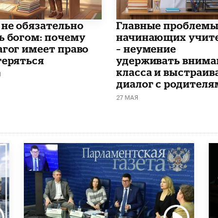
 не обязательно
Главные проблем
ь богом: почему
начинающих учит
агог имеет право
– неумение
теряться
удерживать внима
класса и выстраив
Я
диалог с родителя
27 МАЯ