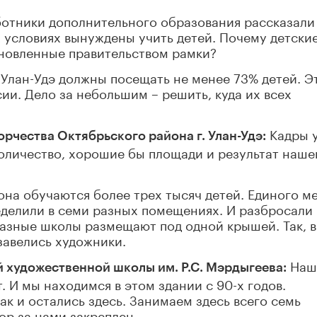
Работники дополнительного образования рассказали
х условиях вынуждены учить детей. Почему детски
ановленные правительством рамки?
в Улан-Удэ должны посещать не менее 73% детей. Э
ии. Дело за небольшим – решить, куда их всех
Кадры у
рчества Октябрьского района г. Улан-Удэ:
количество, хорошие бы площади и результат наше
она обучаются более трех тысяч детей. Единого м
ределили в семи разных помещениях. И разбросали
 разные школы размещают под одной крышей. Так, в
завелись художники.
Наш
 художественной школы им. Р.С. Мэрдыгеева:
. И мы находимся в этом здании с 90-х годов.
к и остались здесь. Занимаем здесь всего семь
ор за нами закреплен.