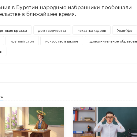
ния в Бурятии народные избранники пообещали
тельстве в ближайшее время.
детские кружки
дом творчества
нехватка кадров
Улан-Удэ
круглый стол
искусство в школе
дополнительное образова
я
»