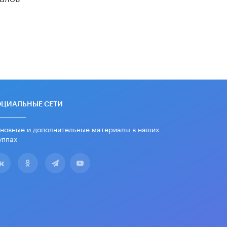
«Евгений Онегин» станет
обязательным для повторения в 10–
11-х классах
4 ИЮНЯ /
КАЧЕСТВО ОБРАЗОВАНИЯ
В Общественной палате предложили
шить школьную форму с учетом
национальных традиций регионов
4 ИЮНЯ /
ШКОЛЬНИКИ
В Госдуме предложили ввести
ОЦИАЛЬНЫЕ СЕТИ
онлайн-формат для апелляций ЕГЭ
3 ИЮНЯ /
ЕГЭ И ОГЭ
новные и дополнительные материалы в наших
уппах
​Яндекс выпустил бесплатный курс
по защите от ИИ-мошенничества
2 ИЮНЯ /
BIG DATA
В России начнут применять новые
подходы к разрешению конфликтов
в школах
2 ИЮНЯ /
ПОДРОСТКИ
Академик РАН предупредил, что