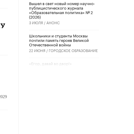
Вышел в свет новый номер научно-
публицистического журнала
«Образовательная политика» № 2
(2026)
3 ИЮЛЯ /
АНОНС
ПУ
Школьники и студенты Москвы
почтили память героев Великой
Отечественной войны
22 ИЮНЯ /
ГОРОДСКОЕ ОБРАЗОВАНИЕ
«Егор, давай во двор!»
22 ИЮНЯ /
АНОНС
Из закона о регулировании ИИ
убрали запрет на иностранные
нейросети
22 ИЮНЯ /
BIG DATA
2029
Рособрнадзор предупредил о трех
схемах мошенничества в период
сдачи ЕГЭ
19 ИЮНЯ /
ЕГЭ И ОГЭ