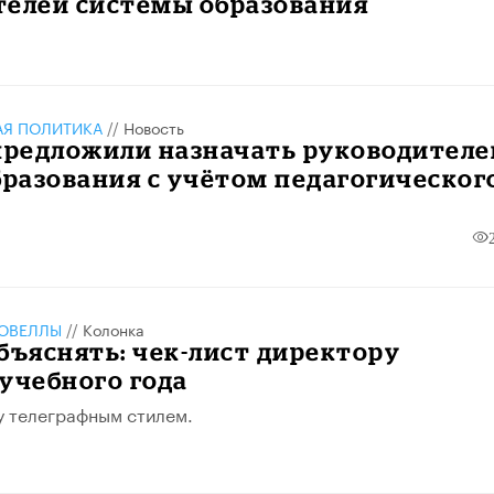
телей системы образования
АЯ ПОЛИТИКА
//
Новость
предложили назначать руководителе
бразования с учётом педагогическог
ОВЕЛЛЫ
//
Колонка
бъяснять: чек-лист директору
учебного года
у телеграфным стилем.