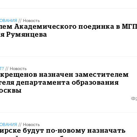
ЗОВАНИЯ
//
Новость
лем Академического поединка в МГ
ия Румянцева
Т?
//
Новость
окрещенов назначен заместителем
теля департамента образования
Москвы
ЗОВАНИЯ
//
Новость
ирске будут по-новому назначать