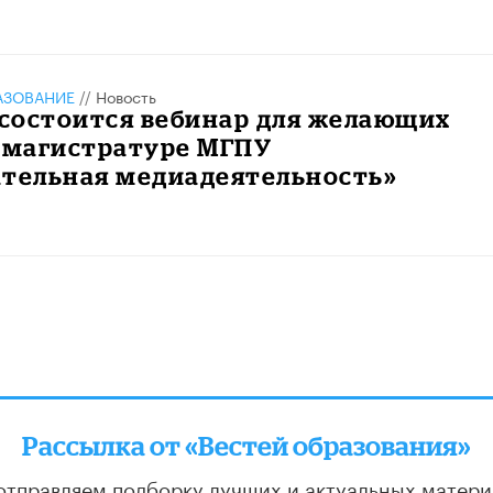
АЗОВАНИЕ
//
Новость
 состоится вебинар для желающих
в магистратуре МГПУ
ательная медиадеятельность»
Рассылка от «Вестей образования»
отправляем подборку лучших и актуальных матери