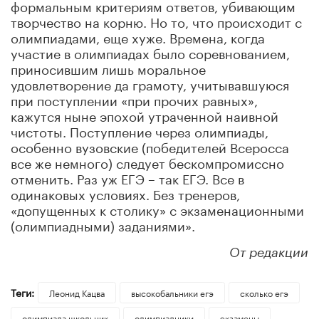
формальным критериям ответов, убивающим
творчество на корню. Но то, что происходит с
олимпиадами, еще хуже. Времена, когда
участие в олимпиадах было соревнованием,
приносившим лишь моральное
удовлетворение да грамоту, учитывавшуюся
при поступлении «при прочих равных»,
кажутся ныне эпохой утраченной наивной
чистоты. Поступление через олимпиады,
особенно вузовские (победителей Всеросса
все же немного) следует бескомпромиссно
отменить. Раз уж ЕГЭ – так ЕГЭ. Все в
одинаковых условиях. Без тренеров,
«допущенных к столику» с экзаменационными
(олимпиадными) заданиями».
От редакции
Теги:
Леонид Кацва
высокобальники егэ
сколько егэ
олимпиада школьник
олимпиадники
экзамены