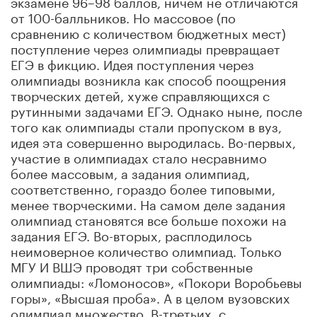
экзамене 96–98 баллов, ничем не отличаются
от 100-балльников. Но массовое (по
сравнению с количеством бюджетных мест)
поступление через олимпиады превращает
ЕГЭ в фикцию. Идея поступления через
олимпиады возникла как способ поощрения
творческих детей, хуже справляющихся с
рутинными задачами ЕГЭ. Однако ныне, после
того как олимпиады стали пропуском в вуз,
идея эта совершенно выродилась. Во-первых,
участие в олимпиадах стало несравнимо
более массовым, а задания олимпиад,
соответственно, гораздо более типовыми,
менее творческими. На самом деле задания
олимпиад становятся все больше похожи на
задания ЕГЭ. Во-вторых, расплодилось
неимоверное количество олимпиад. Только
МГУ И ВШЭ проводят три собственные
олимпиады: «Ломоносов», «Покори Воробьевы
горы», «Высшая проба». А в целом вузовских
олимпиад множество. В-третьих, с