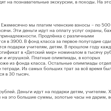
дят на познавательные экскурсии, в походы. На эт
т. Ежемесячно мы платим членские взносы – по 500
ысячи. Эти деньги идут на оплату услуг охраны, ба
е принадлежности. Продлёнка с различными
я в 3900. В фонд класса за первое полугодие сда
тся подарки учителям, детям. В прошлом году каж
ртификат в «Детский мир» номиналом в тысячу ру
и и игрушкой. Платные олимпиады, в которых
 тоже из фонда класса. Остальные олимпиады отдел
 тетради. Из самых больших трат за всё время бы
я в 30 тысяч.
рублей. Деньги идут на подарки детям, учителям. 
на это большие суммы, золотые часы не дарим, в