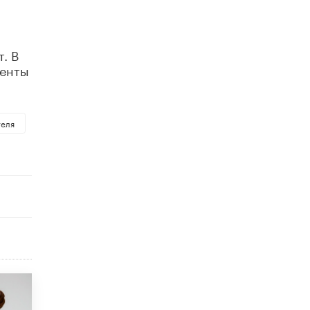
Академик РАН предупредил, что
ChatGPT отучит школьников думать
1 ИЮНЯ /
ШКОЛЬНИКИ
. В
иенты
теля