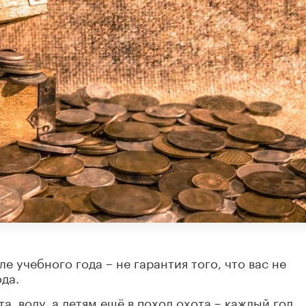
ле учебного года – не гарантия того, что вас не
да.
а, воду, а детям ещё в поход охота – каждый год