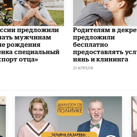
оссии предложили
Родителям в декре
чать мужчинам
предложили
ле рождения
бесплатно
енка специальный
предоставлять усл
спорт отца»
нянь и клининга
21 АПРЕЛЯ