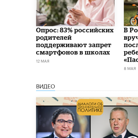
Опрос: 83% российских
В Р
родителей
вру
поддерживают запрет
пос
смартфонов в школах
реб
«Па
12 МАЯ
8 МАЯ
ВИДЕО