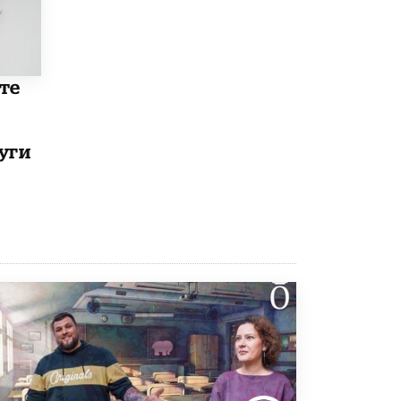
те
уги