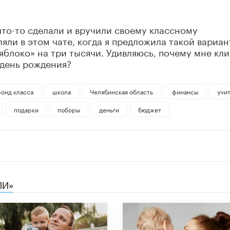
что-то сделали и вручили своему классному
яли в этом чате, когда я предложила такой вариант
яблоко» на три тысячи. Удивляюсь, почему мне кл
 день рождения?
онд класса
школа
Челябинская область
финансы
учи
подарки
поборы
деньги
бюджет
ЛИ»