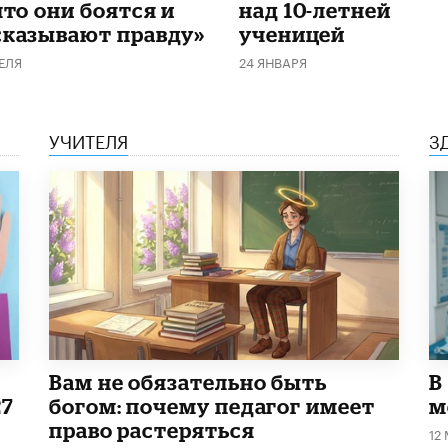
что они боятся и
над 10-летней
сказывают правду»
ученицей
ЕЛЯ
24 ЯНВАРЯ
УЧИТЕЛЯ
З
​Вам не обязательно быть
В
27
богом: почему педагог имеет
м
право растеряться
12