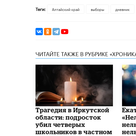
Теги:
Алтайский край
выборы
дневник
ЧИТАЙТЕ ТАКЖЕ В РУБРИКЕ «ХРОНИ
Трагедия в Иркутской
Ека
области: подросток
«Не
убил четверых
нел
школьников в частном
нель