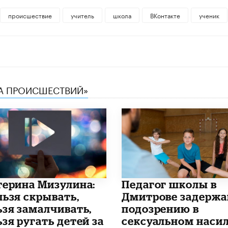
происшествие
учитель
школа
ВКонтакте
ученик
КА ПРОИСШЕСТВИЙ»
терина Мизулина:
Педагог школы в
льзя скрывать,
Дмитрове задержа
ьзя замалчивать,
подозрению в
зя ругать детей за
сексуальном наси