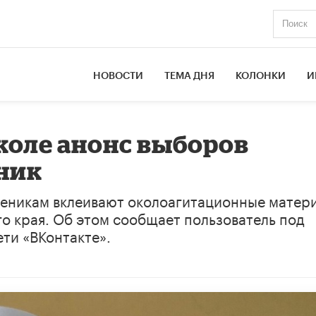
НОВОСТИ
ТЕМА ДНЯ
КОЛОНКИ
И
коле анонс выборов
ник
ченикам вклеивают околоагитационные матер
о края. Об этом сообщает пользователь под
ети «ВКонтакте».