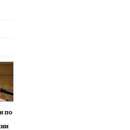
исторические объекты
11 ИЮНЯ /
ГОРОДСКОЕ ОБРАЗОВАНИЕ
​Почти 50 новых объектов образования
открыли в этом учебном году в Москве
10 ИЮНЯ /
ГОРОДСКОЕ ОБРАЗОВАНИЕ
Госдума приняла закон о детских SIM-
картах
10 ИЮНЯ /
ДЕТИ
Глава СПЧ предложил вернуть в школы
устные переходные экзамены
9 ИЮНЯ /
КАЧЕСТВО ОБРАЗОВАНИЯ
​Объединяя дошкольный мир
8 ИЮНЯ /
АНОНС
«Сколково» и ГК «Просвещение»
н по
анонсировали запуск акселератора
технологических решений для всех
уровней образования
лии
8 ИЮНЯ /
ЧТО ПРОИСХОДИТ?