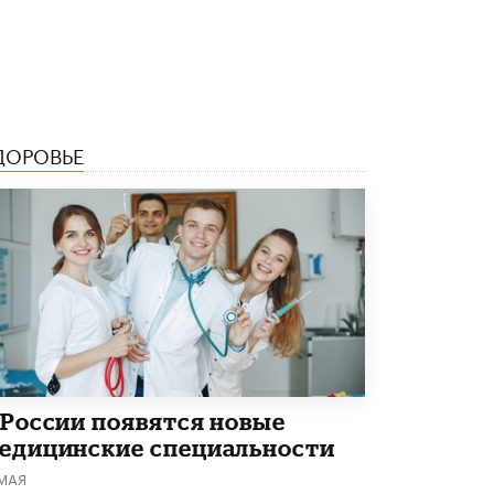
Рособрнадзор ответил на жалобы
школьников на ошибки в ЕГЭ по
русскому
8 ИЮНЯ /
ЕГЭ И ОГЭ
Школа «СКОЛКА» и Госкорпорация
ДОРОВЬЕ
«Росатом» подписали соглашение о
сотрудничестве
8 ИЮНЯ /
ОБРАЗОВАТЕЛЬНАЯ ПОЛИТИКА
Депутаты призвали не отклонять
дипломы только из-за не пройденного
антиплагиата
5 ИЮНЯ /
ЧТО ПРОИСХОДИТ?
Минпросвещения просят добавить в
школьные учебники примеры женщин-
инженеров
5 ИЮНЯ /
УЧЕБНИКИ
 России появятся новые
едицинские специальности
Уличенный в списывании школьник
вернул себе призовое место на
 МАЯ
олимпиаде через суд