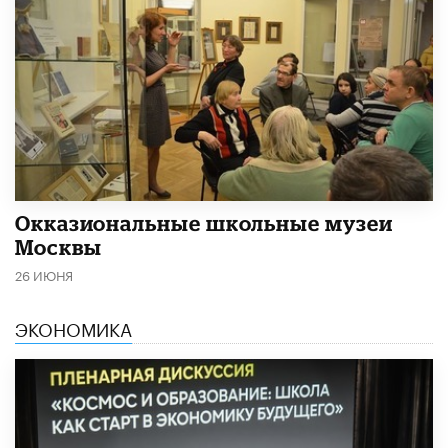
​Окказиональные школьные музеи
Москвы
26 ИЮНЯ
ЭКОНОМИКА