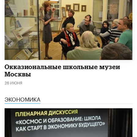
​Окказиональные школьные музеи
Москвы
26 ИЮНЯ
ЭКОНОМИКА