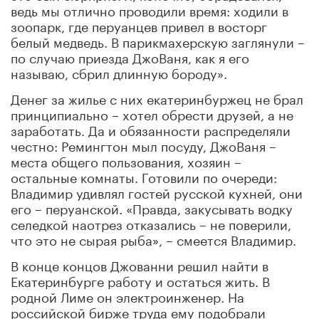
ведь мы отлично проводили время: ходили в
зоопарк, где перуанцев привел в восторг
белый медведь. В парикмахерскую заглянули –
по случаю приезда ДжоВаня, как я его
называю, сбрил длинную бороду».
Денег за жилье с них екатеринбуржец не брал
принципиально – хотел обрести друзей, а не
заработать. Да и обязанности распределяли
честно: Ремингтон мыл посуду, ДжоВаня –
места общего пользования, хозяин –
остальные комнаты. Готовили по очереди:
Владимир удивлял гостей русской кухней, они
его – перуанской. «Правда, закусывать водку
селедкой наотрез отказались – не поверили,
что это не сырая рыба», – смеется Владимир.
В конце концов Джованни решил найти в
Екатеринбурге работу и остаться жить. В
родной Лиме он электроинженер. На
российской бирже труда ему подобрали