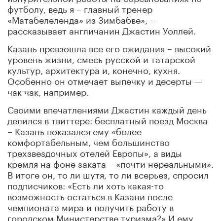
футболу, ведь я – главный тренер
«Матабелеленда» из Зимбабве», –
рассказывает англичанин Джастин Уоллей.
Казань превзошла все его ожидания – высокий
уровень жизни, смесь русской и татарской
культур, архитектура и, конечно, кухня.
Особенно он отмечает выпечку и десерты —
чак-чак, например.
Своими впечатлениями Джастин каждый день
делился в твиттере: бесплатный поезд Москва
– Казань показался ему «более
комфортабельным, чем большинство
трехзвездочных отелей Европы», а виды
кремля на фоне заката – «почти нереальными».
В итоге он, то ли шутя, то ли всерьез, спросил
подписчиков: «Есть ли хоть какая-то
возможность остаться в Казани после
чемпионата мира и получить работу в
городском Министерстве туризма?» И ему