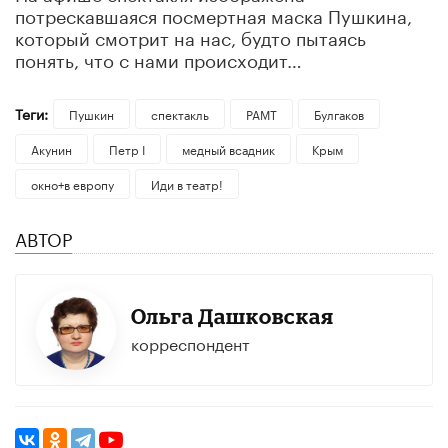
потрескавшаяся посмертная маска Пушкина,
который смотрит на нас, будто пытаясь
понять, что с нами происходит…
Теги:
Пушкин
спектакль
РАМТ
Булгаков
Акунин
Петр I
медный всадник
Крым
окно+в европу
Иди в театр!
АВТОР
Ольга Дашковская
корреспондент