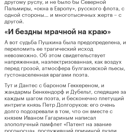
другому руслу, и не было бы Северной
Пальмиры, «окна в Европу», русского флота, с
одной стороны… и многотысячных жертв – с
другой.
«И бездны мрачной на краю»
А вот судьба Пушкина была предопределена, и
переломить ее трагический исход
невозможно. Об этом свидетельствует
напряженная, наэлектризованная, как воздух
перед грозой, атмосфера булгаковской пьесы,
густонаселенная врагами поэта.
Тут и Дантес с бароном Геккереном, и
жандармы Бенкендорф и Дубельт, следящие за
каждым шагом поэта, и бесконечно плетущий
интриги князь Петр Долгоруков: его очень
долго подозревали в том, что он вместе с
князем Иваном Гагариным написал
злополучный памфлет «Патент на звание
рогоносца», послуживший причиной дуэли