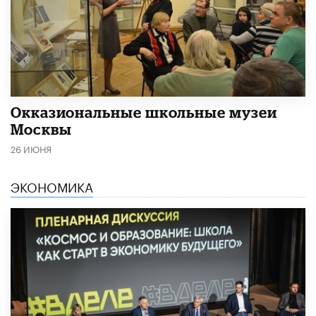
​Окказиональные школьные музеи
Москвы
26 ИЮНЯ
ЭКОНОМИКА