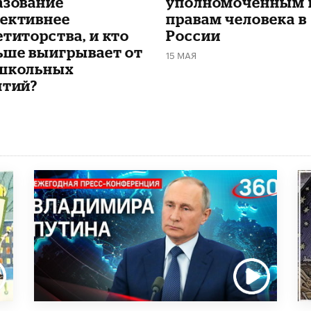
азование
уполномоченным 
ективнее
правам человека в
етиторства, и кто
России
ьше выигрывает от
15 МАЯ
школьных
ятий?