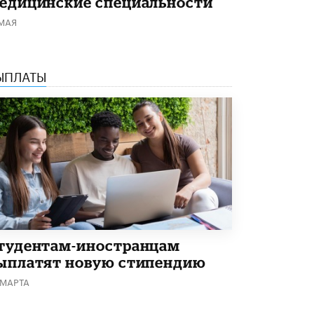
едицинские специальности
5 ИЮНЯ /
ЧТО ПРОИСХОДИТ?
 МАЯ
«Евгений Онегин» станет обязательным
для повторения в 10–11-х классах
4 ИЮНЯ /
КАЧЕСТВО ОБРАЗОВАНИЯ
ЫПЛАТЫ
В Общественной палате предложили
шить школьную форму с учетом
национальных традиций регионов
4 ИЮНЯ /
ШКОЛЬНИКИ
В Госдуме предложили ввести онлайн-
формат для апелляций ЕГЭ
3 ИЮНЯ /
ЕГЭ И ОГЭ
​Яндекс выпустил бесплатный курс по
защите от ИИ-мошенничества
2 ИЮНЯ /
BIG DATA
тудентам-иностранцам
ыплатят новую стипендию
В России начнут применять новые
подходы к разрешению конфликтов в
 МАРТА
школах
2 ИЮНЯ /
ПОДРОСТКИ