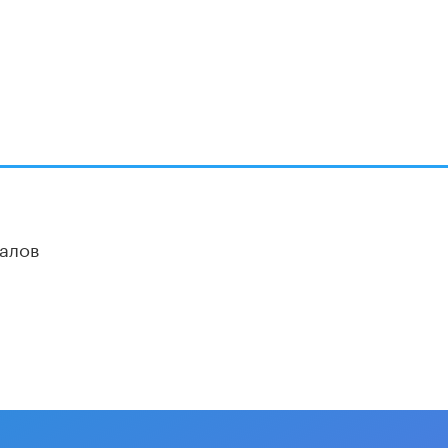
Академик РАН предупредил, что
ChatGPT отучит школьников думать
1 ИЮНЯ /
ШКОЛЬНИКИ
алов