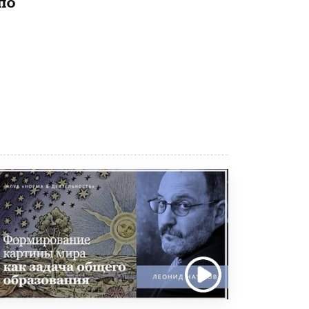
по
исторические объекты
11 ИЮНЯ /
ГОРОДСКОЕ ОБРАЗОВАНИЕ
​Почти 50 новых объектов образования
открыли в этом учебном году в Москве
10 ИЮНЯ /
ГОРОДСКОЕ ОБРАЗОВАНИЕ
Госдума приняла закон о детских SIM-
картах
10 ИЮНЯ /
ДЕТИ
Глава СПЧ предложил вернуть в школы
устные переходные экзамены
9 ИЮНЯ /
КАЧЕСТВО ОБРАЗОВАНИЯ
​Объединяя дошкольный мир
8 ИЮНЯ /
АНОНС
«Сколково» и ГК «Просвещение»
анонсировали запуск акселератора
технологических решений для всех
уровней образования
8 ИЮНЯ /
ЧТО ПРОИСХОДИТ?