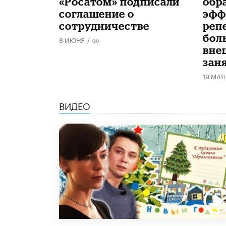
«Росатом» подписали
обр
соглашение о
эфф
сотрудничестве
реп
бол
8 ИЮНЯ
/
вне
зан
19 МАЯ
ВИДЕО