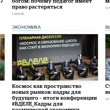
27
богом: почему педагог имеет
м
право растеряться
12
1 ИЮНЯ
ЭКОНОМИКА
В
Космос как пространство
С
новых рынков: кадры для
в
будущего – итоги конференции
24
#ВДЕЛЕ_Кадры для
космической экономики