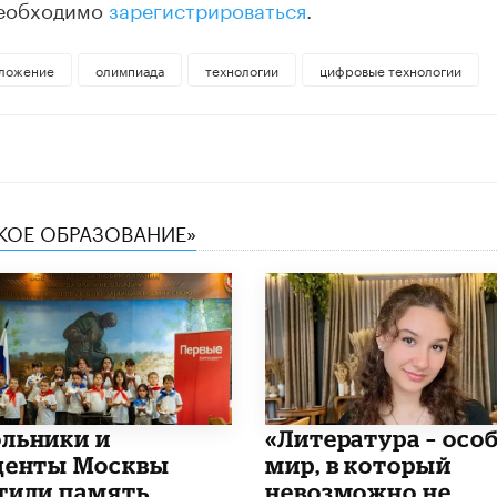
 необходимо
зарегистрироваться
.
иложение
олимпиада
технологии
цифровые технологии
СКОЕ ОБРАЗОВАНИЕ»
льники и
​«Литература – осо
денты Москвы
мир, в который
тили память
невозможно не