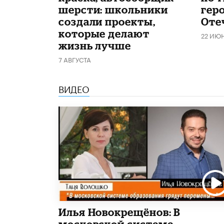
шерсти: школьники
гер
создали проекты,
Оте
которые делают
22 ИЮ
жизнь лучше
7 АВГУСТА
ВИДЕО
Илья Новокрещёнов: В
московской системе