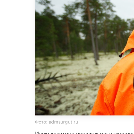
Фото: admsurgut.ru
Идею хакатона предложила инженер