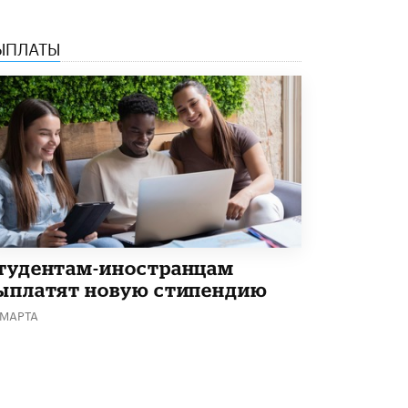
ЫПЛАТЫ
тудентам-иностранцам
ыплатят новую стипендию
 МАРТА