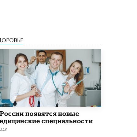
Академик РАН предупредил, что
ChatGPT отучит школьников думать
1 ИЮНЯ /
ШКОЛЬНИКИ
ДОРОВЬЕ
 России появятся новые
едицинские специальности
 МАЯ