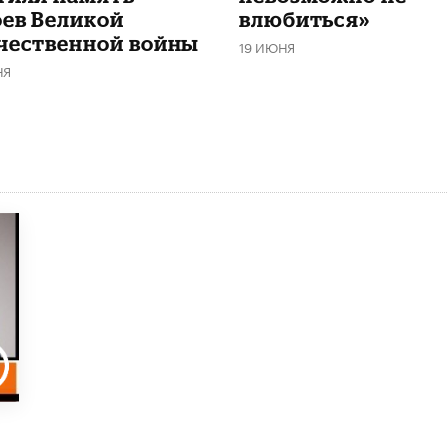
оев Великой
влюбиться»
чественной войны
19 ИЮНЯ
НЯ