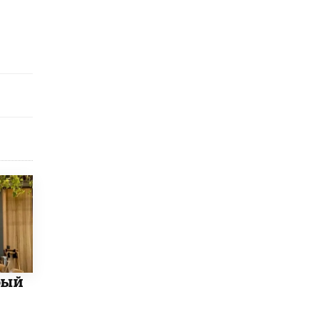
Рособрнадзор ответил на жалобы
школьников на ошибки в ЕГЭ по
русскому
8 ИЮНЯ /
ЕГЭ И ОГЭ
Школа «СКОЛКА» и Госкорпорация
«Росатом» подписали соглашение о
сотрудничестве
8 ИЮНЯ /
ОБРАЗОВАТЕЛЬНАЯ ПОЛИТИКА
Депутаты призвали не отклонять
дипломы только из-за не пройденного
антиплагиата
5 ИЮНЯ /
ЧТО ПРОИСХОДИТ?
Минпросвещения просят добавить в
школьные учебники примеры женщин-
инженеров
5 ИЮНЯ /
УЧЕБНИКИ
бый
Уличенный в списывании школьник
вернул себе призовое место на
олимпиаде через суд