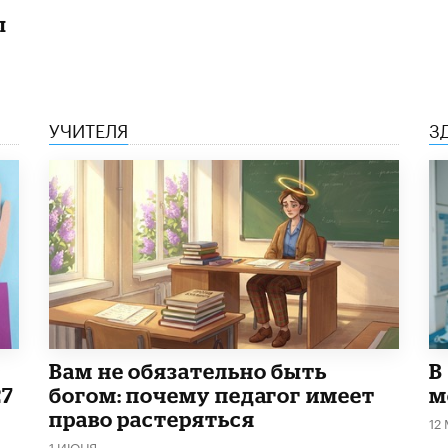
ы
УЧИТЕЛЯ
З
​Вам не обязательно быть
В
27
богом: почему педагог имеет
м
право растеряться
12
1 ИЮНЯ