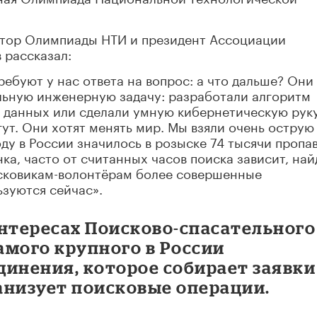
атор Олимпиады НТИ и президент Ассоциации
 рассказал:
буют у нас ответа на вопрос: а что дальше? Они
ьную инженерную задачу: разработали алгоритм
 данных или сделали умную кибернетическую руку
ут. Они хотят менять мир. Мы взяли очень острую
оду в России значилось в розыске 74 тысячи пропа
нка, часто от считанных часов поиска зависит, най
исковикам-волонтёрам более совершенные
ьзуются сейчас».
интересах Поисково-спасательного
самого крупного в России
инения, которое собирает заявки
анизует поисковые операции.