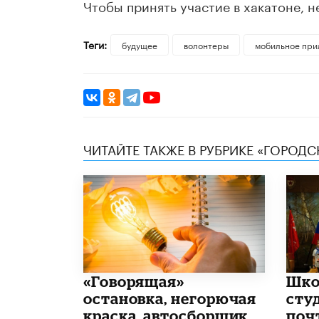
Чтобы принять участие в хакатоне,
Теги:
будущее
волонтеры
мобильное пр
ЧИТАЙТЕ ТАКЖЕ В РУБРИКЕ «ГОРОД
​«Говорящая»
Шко
остановка, негорючая
сту
краска, автосборщик
поч