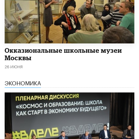
​Окказиональные школьные музеи
Москвы
26 ИЮНЯ
ЭКОНОМИКА