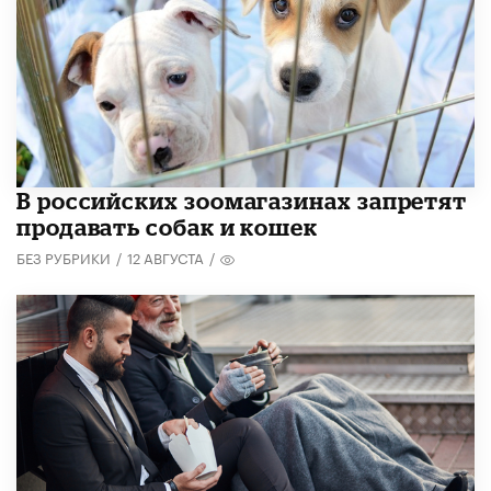
В российских зоомагазинах запретят
продавать собак и кошек
БЕЗ РУБРИКИ
/
12 АВГУСТА
/