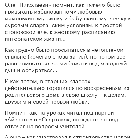
Олег Николаевич помнит, как тяжело было
привыкать избалованному любовью
маменькиному сынку и бабушкиному внучку к
суровым спартанским условиям: к простой
столовской еде, к жесткому расписанию
интернатской жизни...
Как трудно было просыпаться в нетопленой
спальне (кочегар снова запил), но потом все
равно вместе со всеми бежать под холодный
душ и обтираться...
И как потом, в старших классах,
действительно торопился по воскресеньям из
родительского дома в свою школу – к делам,
друзьям и своей первой любви.
Помнит, как на уроках читал под партой
«Айвенго» и «Спартака», иногда невпопад
отвечая на вопросы учителей.
А еще – как участвовал в строительстве новой