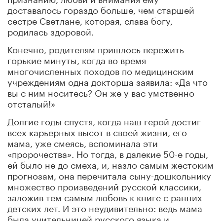
доставалось гораздо больше, чем старшей
сестре Светлане, которая, слава богу,
родилась здоровой.
Конечно, родителям пришлось пережить
горькие минуты, когда во время
многочисленных походов по медицинским
учреждениям одна докторша заявила: «Да что
вы с ним носитесь? Он же у вас умственно
отсталый!»
Долгие годы спустя, когда наш герой достиг
всех карьерных высот в своей жизни, его
мама, уже смеясь, вспоминала эти
«пророчества». Но тогда, в далекие 50-е годы,
ей было не до смеха, и, назло самым жестоким
прогнозам, она перечитала сыну-дошкольнику
множество произведений русской классики,
заложив тем самым любовь к книге с ранних
детских лет. И это неудивительно: ведь мама
была учительницей русского языка и