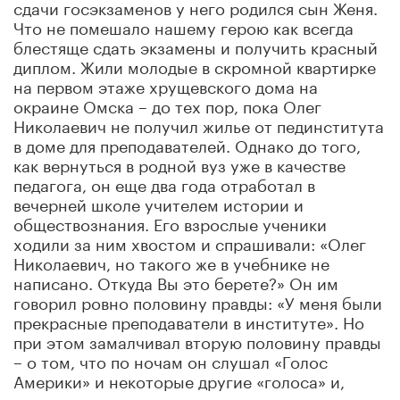
сдачи госэкзаменов у него родился сын Женя.
Что не помешало нашему герою как всегда
блестяще сдать экзамены и получить красный
диплом. Жили молодые в скромной квартирке
на первом этаже хрущевского дома на
окраине Омска – до тех пор, пока Олег
Николаевич не получил жилье от пединститута
в доме для преподавателей. Однако до того,
как вернуться в родной вуз уже в качестве
педагога, он еще два года отработал в
вечерней школе учителем истории и
обществознания. Его взрослые ученики
ходили за ним хвостом и спрашивали: «Олег
Николаевич, но такого же в учебнике не
написано. Откуда Вы это берете?» Он им
говорил ровно половину правды: «У меня были
прекрасные преподаватели в институте». Но
при этом замалчивал вторую половину правды
– о том, что по ночам он слушал «Голос
Америки» и некоторые другие «голоса» и,
естественно, в критически переосмысленном