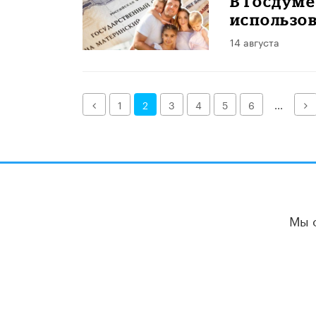
В Госдум
использо
14 августа
Назад
Д
1
2
3
4
5
6
...
Мы 