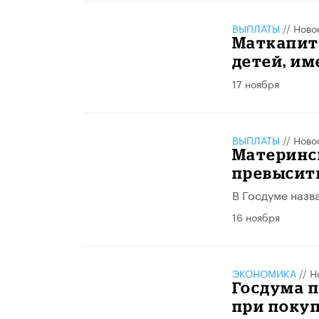
ВЫПЛАТЫ
//
Ново
Маткапит
детей, и
17 ноября
ВЫПЛАТЫ
//
Ново
Материнс
превысить
В Госдуме назв
16 ноября
ЭКОНОМИКА
//
Н
Госдума п
при поку