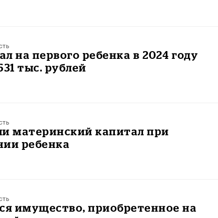
сть
л на первого ребенка в 2024 году
631 тыс. рублей
сть
ли материнский капитал при
нии ребенка
сть
тся имущество, приобретенное на