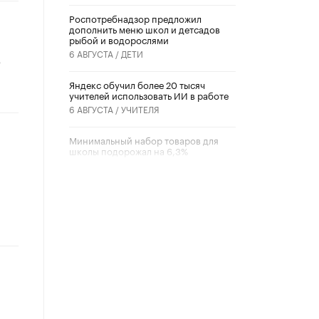
Роспотребнадзор предложил
дополнить меню школ и детсадов
рыбой и водорослями
6 АВГУСТА /
ДЕТИ
ю
​Яндекс обучил более 20 тысяч
учителей использовать ИИ в работе
6 АВГУСТА /
УЧИТЕЛЯ
Минимальный набор товаров для
школы подорожал на 6,3%
5 АВГУСТА /
ШКОЛЬНИКИ
Вышел в свет новый номер научно-
публицистического журнала
«Образовательная политика» № 2
(2026)
3 ИЮЛЯ /
АНОНС
Школьники и студенты Москвы
почтили память героев Великой
Отечественной войны
22 ИЮНЯ /
ГОРОДСКОЕ ОБРАЗОВАНИЕ