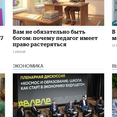
​Вам не обязательно быть
В
27
богом: почему педагог имеет
м
право растеряться
12
1 ИЮНЯ
ЭКОНОМИКА
В