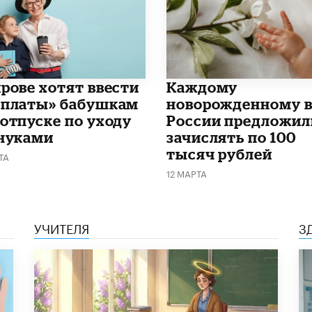
ирове хотят ввести
Каждому
рплаты» бабушкам
новорожденному 
 отпуске по уходу
России предложил
внуками
зачислять по 100
тысяч рублей
ТА
12 МАРТА
УЧИТЕЛЯ
З