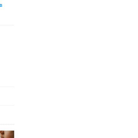
открыли в этом учебном году в Москве
в
10 ИЮНЯ /
ГОРОДСКОЕ ОБРАЗОВАНИЕ
Госдума приняла закон о детских SIM-
картах
10 ИЮНЯ /
ДЕТИ
Глава СПЧ предложил вернуть в школы
устные переходные экзамены
9 ИЮНЯ /
КАЧЕСТВО ОБРАЗОВАНИЯ
​Объединяя дошкольный мир
8 ИЮНЯ /
АНОНС
«Сколково» и ГК «Просвещение»
анонсировали запуск акселератора
технологических решений для всех
уровней образования
8 ИЮНЯ /
ЧТО ПРОИСХОДИТ?
Рособрнадзор ответил на жалобы
школьников на ошибки в ЕГЭ по
русскому