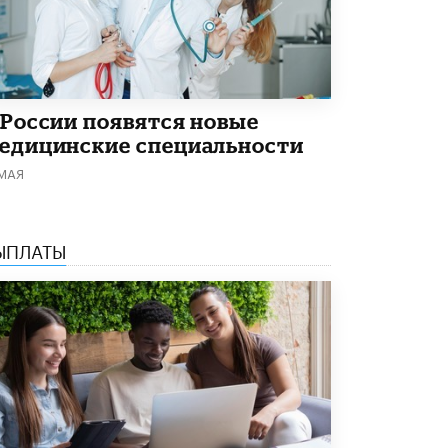
4 ИЮНЯ /
КАЧЕСТВО ОБРАЗОВАНИЯ
В Общественной палате предложили
шить школьную форму с учетом
национальных традиций регионов
4 ИЮНЯ /
ШКОЛЬНИКИ
 России появятся новые
В Госдуме предложили ввести онлайн-
едицинские специальности
формат для апелляций ЕГЭ
 МАЯ
3 ИЮНЯ /
ЕГЭ И ОГЭ
​Яндекс выпустил бесплатный курс по
защите от ИИ-мошенничества
ЫПЛАТЫ
2 ИЮНЯ /
BIG DATA
В России начнут применять новые
подходы к разрешению конфликтов в
школах
2 ИЮНЯ /
ПОДРОСТКИ
Академик РАН предупредил, что
ChatGPT отучит школьников думать
1 ИЮНЯ /
ШКОЛЬНИКИ