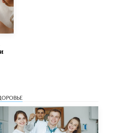
8 ИЮНЯ /
ЕГЭ И ОГЭ
Школа «СКОЛКА» и Госкорпорация
«Росатом» подписали соглашение о
сотрудничестве
8 ИЮНЯ /
ОБРАЗОВАТЕЛЬНАЯ ПОЛИТИКА
Депутаты призвали не отклонять
в
дипломы только из-за не пройденного
антиплагиата
и
5 ИЮНЯ /
ЧТО ПРОИСХОДИТ?
Минпросвещения просят добавить в
школьные учебники примеры женщин-
инженеров
5 ИЮНЯ /
УЧЕБНИКИ
ДОРОВЬЕ
Уличенный в списывании школьник
вернул себе призовое место на
олимпиаде через суд
5 ИЮНЯ /
ЧТО ПРОИСХОДИТ?
«Евгений Онегин» станет обязательным
для повторения в 10–11-х классах