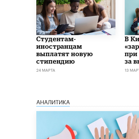
Студентам-
В К
иностранцам
«за
выплатят новую
при
стипендию
за 
24 МАРТА
13 МАР
АНАЛИТИКА