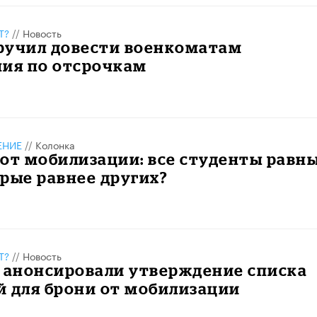
Т?
//
Новость
ручил довести военкоматам
ния по отсрочкам
ЕНИЕ
//
Колонка
от мобилизации: все студенты равны
рые равнее других?
Т?
//
Новость
 анонсировали утверждение списка
й для брони от мобилизации