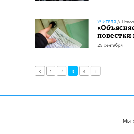
УЧИТЕЛЯ
//
Новос
«Объясняе
повестки
29 сентября
Назад
Далее
1
2
3
4
Мы 