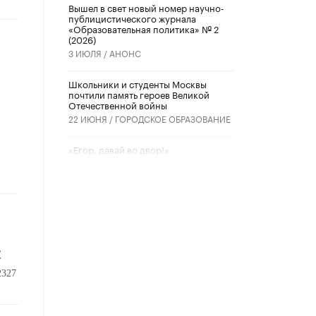
Вышел в свет новый номер научно-
публицистического журнала
«Образовательная политика» № 2
(2026)
3 ИЮЛЯ /
АНОНС
Школьники и студенты Москвы
почтили память героев Великой
Отечественной войны
22 ИЮНЯ /
ГОРОДСКОЕ ОБРАЗОВАНИЕ
«Егор, давай во двор!»
22 ИЮНЯ /
АНОНС
Из закона о регулировании ИИ
убрали запрет на иностранные
нейросети
22 ИЮНЯ /
BIG DATA
и
Рособрнадзор предупредил о трех
схемах мошенничества в период
2327
сдачи ЕГЭ
19 ИЮНЯ /
ЕГЭ И ОГЭ