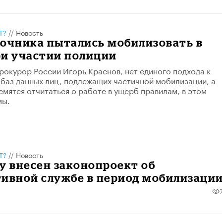
Т?
//
Новость
-очника пытались мобилизовать в
ри участии полиции
прокурор России​ Игорь Краснов, нет единого подхода к
аз данных лиц, подлежащих частичной мобилизации, а
емятся отчитаться о работе в ущерб правилам, в этом
мы.
Т?
//
Новость
у внесен законопроект об
тивной службе в период мобилизаци