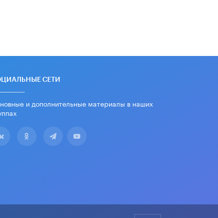
«Евгений Онегин» станет
обязательным для повторения в 10–
11-х классах
4 ИЮНЯ /
КАЧЕСТВО ОБРАЗОВАНИЯ
В Общественной палате предложили
шить школьную форму с учетом
национальных традиций регионов
4 ИЮНЯ /
ШКОЛЬНИКИ
ОЦИАЛЬНЫЕ СЕТИ
В Госдуме предложили ввести
новные и дополнительные материалы в наших
онлайн-формат для апелляций ЕГЭ
уппах
3 ИЮНЯ /
ЕГЭ И ОГЭ
​Яндекс выпустил бесплатный курс
по защите от ИИ-мошенничества
2 ИЮНЯ /
BIG DATA
В России начнут применять новые
подходы к разрешению конфликтов
в школах
2 ИЮНЯ /
ПОДРОСТКИ
Академик РАН предупредил, что