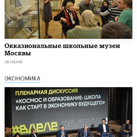
​Окказиональные школьные музеи
Москвы
26 ИЮНЯ
ЭКОНОМИКА