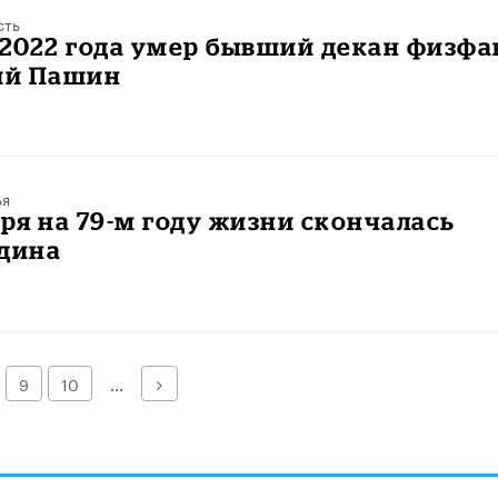
сть
 2022 года умер бывший декан физфа
ий Пашин
ья
аря на 79-м году жизни скончалась
удина
Далее
9
10
...