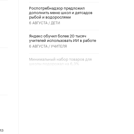
Роспотребнадзор предложил
дополнить меню школ и детсадов
рыбой и водорослями
6 АВГУСТА /
ДЕТИ
​Яндекс обучил более 20 тысяч
учителей использовать ИИ в работе
6 АВГУСТА /
УЧИТЕЛЯ
Минимальный набор товаров для
школы подорожал на 6,3%
5 АВГУСТА /
ШКОЛЬНИКИ
Вышел в свет новый номер научно-
публицистического журнала
«Образовательная политика» № 2
(2026)
3 ИЮЛЯ /
АНОНС
Школьники и студенты Москвы
почтили память героев Великой
Отечественной войны
из
22 ИЮНЯ /
ГОРОДСКОЕ ОБРАЗОВАНИЕ