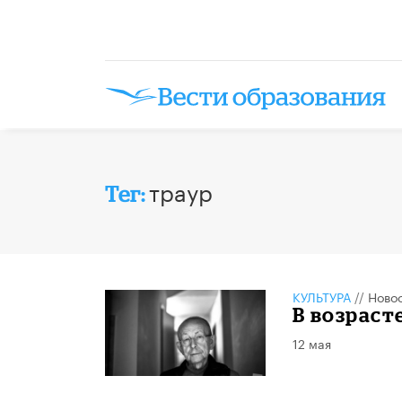
траур
Тег:
КУЛЬТУРА
//
Ново
​В возрас
12 мая