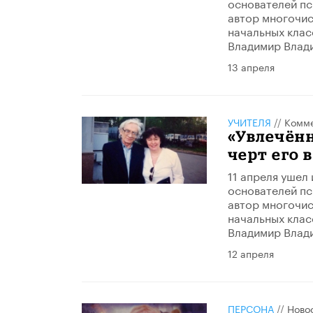
основателей пс
автор многочис
начальных клас
Владимир Влад
13 апреля
УЧИТЕЛЯ
//
Комме
«Увлечён
черт его 
11 апреля ушел 
основателей пс
автор многочис
начальных клас
Владимир Влад
12 апреля
ПЕРСОНА
//
Ново