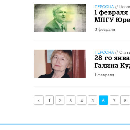
ПЕРСОНА
//
Ново
1 февраля
МПГУ Юр
3 февраля
ПЕРСОНА
//
Стат
28-го янв
Галина К
1 февраля
Назад
1
2
3
4
5
6
7
8