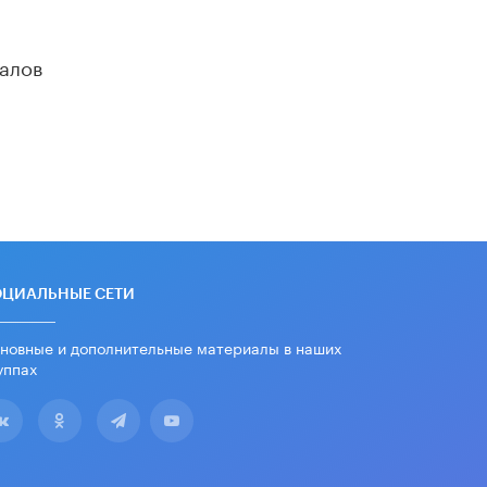
дипломы только из-за не
пройденного антиплагиата
5 ИЮНЯ /
ЧТО ПРОИСХОДИТ?
алов
Минпросвещения просят добавить в
школьные учебники примеры
женщин-инженеров
5 ИЮНЯ /
УЧЕБНИКИ
Уличенный в списывании школьник
вернул себе призовое место на
олимпиаде через суд
5 ИЮНЯ /
ЧТО ПРОИСХОДИТ?
«Евгений Онегин» станет
ОЦИАЛЬНЫЕ СЕТИ
обязательным для повторения в 10–
11-х классах
новные и дополнительные материалы в наших
4 ИЮНЯ /
КАЧЕСТВО ОБРАЗОВАНИЯ
уппах
В Общественной палате предложили
шить школьную форму с учетом
национальных традиций регионов
4 ИЮНЯ /
ШКОЛЬНИКИ