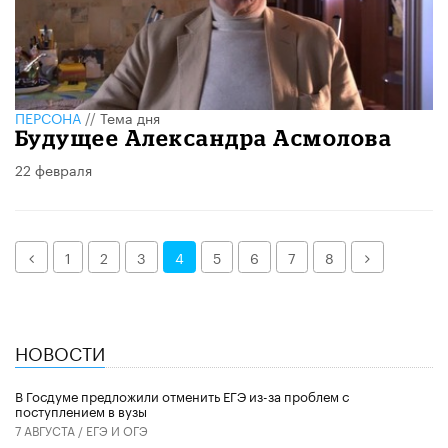
ПЕРСОНА
//
Тема дня
Будущее Александра Асмолова
22 февраля
Назад
Далее
1
2
3
4
5
6
7
8
НОВОСТИ
В Госдуме предложили отменить ЕГЭ из-за проблем с
поступлением в вузы
7 АВГУСТА /
ЕГЭ И ОГЭ