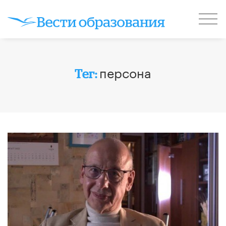
персона
Тег: