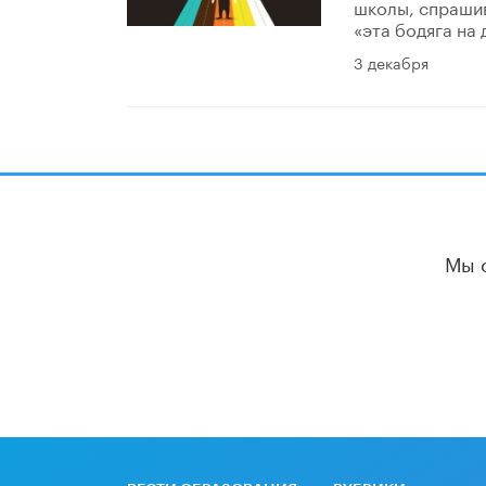
школы, спрашив
«эта бодяга на
3 декабря
Мы 