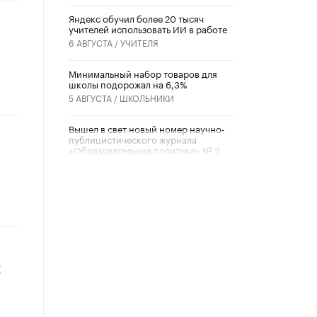
​Яндекс обучил более 20 тысяч
учителей использовать ИИ в работе
6 АВГУСТА /
УЧИТЕЛЯ
Минимальный набор товаров для
школы подорожал на 6,3%
5 АВГУСТА /
ШКОЛЬНИКИ
Вышел в свет новый номер научно-
публицистического журнала
«Образовательная политика» № 2
(2026)
3 ИЮЛЯ /
АНОНС
Школьники и студенты Москвы
почтили память героев Великой
Отечественной войны
22 ИЮНЯ /
ГОРОДСКОЕ ОБРАЗОВАНИЕ
к
«Егор, давай во двор!»
22 ИЮНЯ /
АНОНС
Из закона о регулировании ИИ