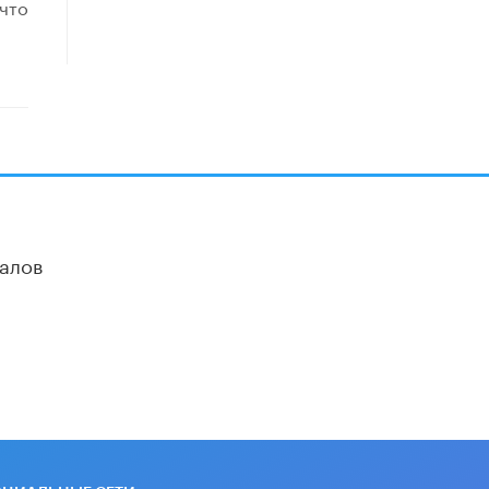
 что
11 ИЮНЯ /
ВОСПИТАНИЕ
​Как будущие реставраторы –
студенты столичного колледжа,
помогают восстанавливать
культурные и исторические объекты
11 ИЮНЯ /
ГОРОДСКОЕ ОБРАЗОВАНИЕ
​Почти 50 новых объектов
образования открыли в этом
учебном году в Москве
10 ИЮНЯ /
ГОРОДСКОЕ ОБРАЗОВАНИЕ
алов
Госдума приняла закон о детских
SIM-картах
10 ИЮНЯ /
ДЕТИ
Глава СПЧ предложил вернуть в
школы устные переходные экзамены
9 ИЮНЯ /
КАЧЕСТВО ОБРАЗОВАНИЯ
​Объединяя дошкольный мир
8 ИЮНЯ /
АНОНС