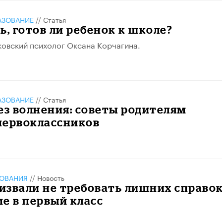
АЗОВАНИЕ
//
Статья
ь, готов ли ребенок к школе?
овский психолог Оксана Корчагина.
АЗОВАНИЕ
//
Статья
ез волнения: советы родителям
первоклассников
ЗОВАНИЯ
//
Новость
извали не требовать лишних справо
е в первый класс