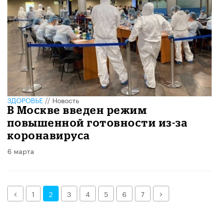
ЗДОРОВЬЕ
//
Новость
В Москве введен режим
повышенной готовности из-за
коронавируса
6 марта
Назад
Далее
1
2
3
4
5
6
7