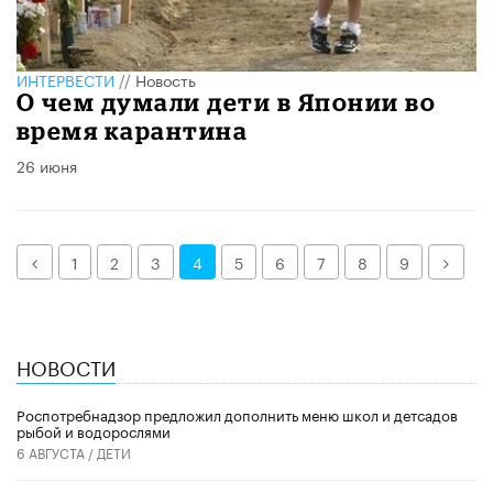
ИНТЕРВЕСТИ
//
Новость
О чем думали дети в Японии во
время карантина
26 июня
Назад
Дале
1
2
3
4
5
6
7
8
9
НОВОСТИ
Роспотребнадзор предложил дополнить меню школ и детсадов
рыбой и водорослями
6 АВГУСТА /
ДЕТИ