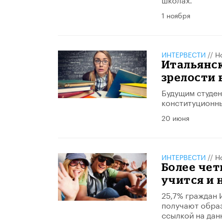
1 ноября
ИНТЕРВЕСТИ
//
Н
Итальянс
зрелости 
Будущим студен
конституционны
20 июня
ИНТЕРВЕСТИ
//
Н
Более чет
учится и 
​25,7% граждан 
получают образ
ссылкой на дан