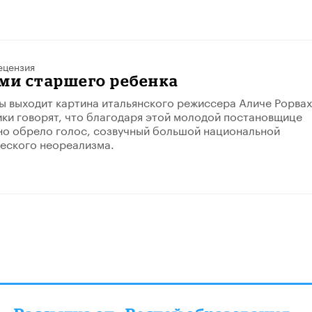
ецензия
ми старшего ребенка
ны выходит картина итальянского режиссера Аличе Рорва
ики говорят, что благодаря этой молодой постановщице
но обрело голос, созвучный большой национальной
еского неореализма.