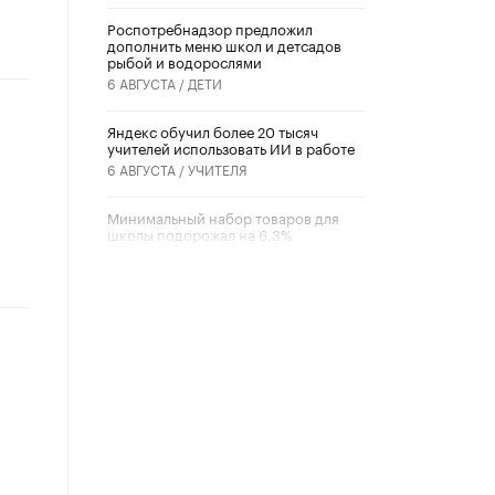
Роспотребнадзор предложил
дополнить меню школ и детсадов
рыбой и водорослями
6 АВГУСТА /
ДЕТИ
​Яндекс обучил более 20 тысяч
учителей использовать ИИ в работе
6 АВГУСТА /
УЧИТЕЛЯ
Минимальный набор товаров для
школы подорожал на 6,3%
5 АВГУСТА /
ШКОЛЬНИКИ
Вышел в свет новый номер научно-
публицистического журнала
«Образовательная политика» № 2
(2026)
3 ИЮЛЯ /
АНОНС
Школьники и студенты Москвы
почтили память героев Великой
Отечественной войны
22 ИЮНЯ /
ГОРОДСКОЕ ОБРАЗОВАНИЕ