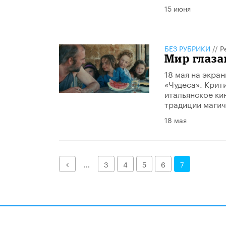
15 июня
БЕЗ РУБРИКИ
//
Р
Мир глаза
18 мая на экра
«Чудеса». Крит
итальянское ки
традиции магич
18 мая
Назад
...
3
4
5
6
7