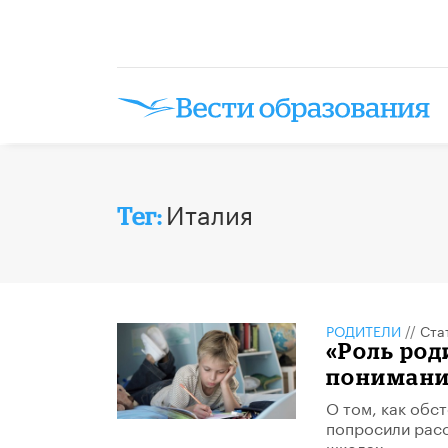
Италия
Тег:
РОДИТЕЛИ
//
Ста
«Роль род
пониман
О том, как обс
попросили расс
школах.