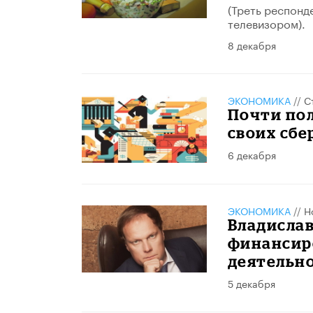
(Треть респонд
телевизором).
8 декабря
ЭКОНОМИКА
//
С
Почти пол
своих сбе
6 декабря
ЭКОНОМИКА
//
Н
Владисла
финансир
деятельн
5 декабря