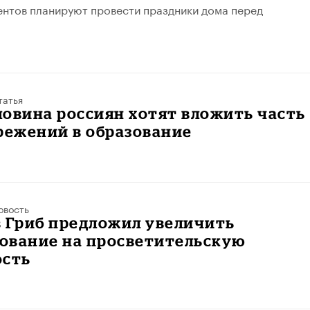
ентов планируют провести праздники дома перед
татья
овина россиян хотят вложить часть
режений в образование
овость
в Гриб предложил увеличить
ование на просветительскую
ость