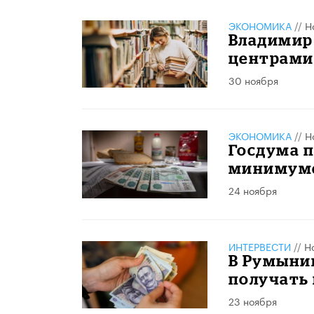
ЭКОНОМИКА
//
Н
Владимир
центрами
30 ноября
ЭКОНОМИКА
//
Н
Госдума 
минимуме 
24 ноября
ИНТЕРВЕСТИ
//
Н
В Румыни
получать 
23 ноября