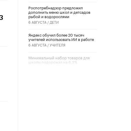
Роспотребнадзор предложил
дополнить меню школ и детсадов
рыбой и водорослями
3
6 АВГУСТА /
ДЕТИ
​Яндекс обучил более 20 тысяч
учителей использовать ИИ в работе
6 АВГУСТА /
УЧИТЕЛЯ
Минимальный набор товаров для
школы подорожал на 6,3%
5 АВГУСТА /
ШКОЛЬНИКИ
Вышел в свет новый номер научно-
публицистического журнала
«Образовательная политика» № 2
(2026)
3 ИЮЛЯ /
АНОНС
Школьники и студенты Москвы
почтили память героев Великой
Отечественной войны
22 ИЮНЯ /
ГОРОДСКОЕ ОБРАЗОВАНИЕ