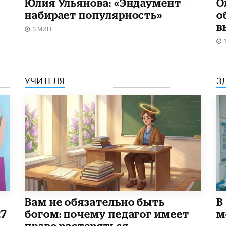
Юлия Ульянова: «Эндаумент
О
набирает популярность»
о
в
3 МИН.
УЧИТЕЛЯ
З
​Вам не обязательно быть
В
27
богом: почему педагог имеет
м
право растеряться