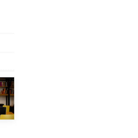
исторические объекты
11 ИЮНЯ /
ГОРОДСКОЕ ОБРАЗОВАНИЕ
​Почти 50 новых объектов образования
открыли в этом учебном году в Москве
10 ИЮНЯ /
ГОРОДСКОЕ ОБРАЗОВАНИЕ
Госдума приняла закон о детских SIM-
картах
10 ИЮНЯ /
ДЕТИ
Глава СПЧ предложил вернуть в школы
устные переходные экзамены
9 ИЮНЯ /
КАЧЕСТВО ОБРАЗОВАНИЯ
​Объединяя дошкольный мир
8 ИЮНЯ /
АНОНС
«Сколково» и ГК «Просвещение»
анонсировали запуск акселератора
технологических решений для всех
уровней образования
8 ИЮНЯ /
ЧТО ПРОИСХОДИТ?