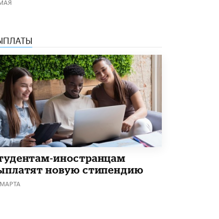
 МАЯ
Академик РАН предупредил, что
ChatGPT отучит школьников думать
1 ИЮНЯ /
ШКОЛЬНИКИ
ЫПЛАТЫ
тудентам-иностранцам
ыплатят новую стипендию
 МАРТА