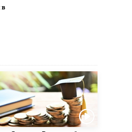
 в
Рособрнадзор ответил на жалобы
школьников на ошибки в ЕГЭ по
русскому
8 ИЮНЯ /
ЕГЭ И ОГЭ
Школа «СКОЛКА» и Госкорпорация
«Росатом» подписали соглашение о
сотрудничестве
8 ИЮНЯ /
ОБРАЗОВАТЕЛЬНАЯ ПОЛИТИКА
Депутаты призвали не отклонять
дипломы только из-за не пройденного
антиплагиата
5 ИЮНЯ /
ЧТО ПРОИСХОДИТ?
Минпросвещения просят добавить в
школьные учебники примеры женщин-
инженеров
5 ИЮНЯ /
УЧЕБНИКИ
Уличенный в списывании школьник
вернул себе призовое место на
олимпиаде через суд