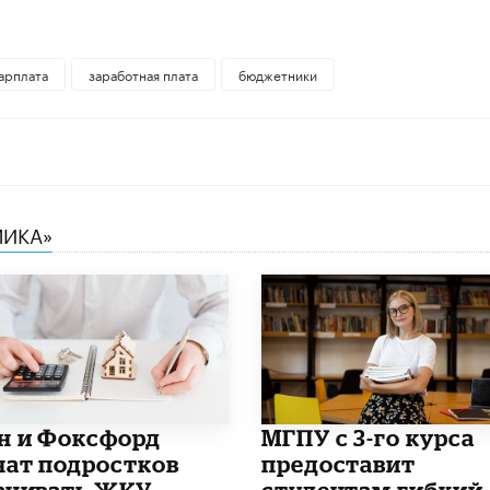
арплата
заработная плата
бюджетники
МИКА»
н и Фоксфорд
МГПУ с 3-го курса
чат подростков
предоставит
ачивать ЖКУ
студентам гибкий