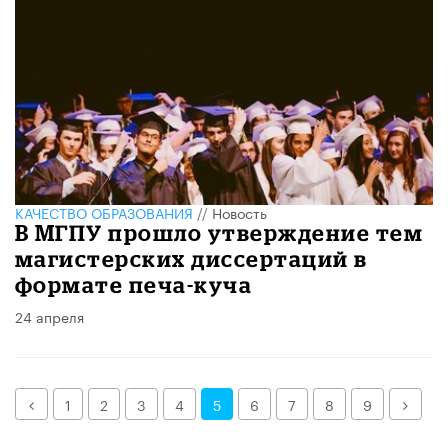
КАЧЕСТВО ОБРАЗОВАНИЯ
//
Новость
В МГПУ прошло утверждение тем
магистерских диссертаций в
формате печа-куча
24 апреля
Назад
Дале
1
2
3
4
5
6
7
8
9