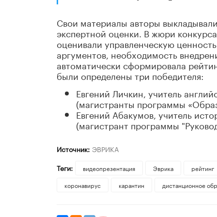
Свои материалы авторы выкладывал
экспертной оценки. В жюри конкурс
оценивали управленческую ценность 
аргументов, необходимость внедрени
автоматически сформировала рейтинг
были определены три победителя:
Евгений Личкин, учитель англий
(магистранты программы «Образ
Евгений Абакумов, учитель исто
(магистрант программы "Руковод
Источник:
ЭВРИКА
Теги:
видеопрезентация
Эврика
рейтинг
коронавирус
карантин
дистанционное обр