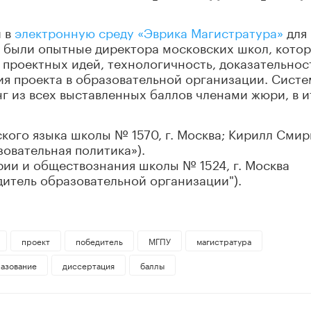
и в
электронную среду «Эврика Магистратура»
для
а были опытные директора московских школ, кото
проектных идей, технологичность, доказательнос
я проекта в образовательной организации. Систе
 из всех выставленных баллов членами жюри, в и
ского языка школы № 1570, г. Москва; Кирилл Сми
овательная политика»).
рии и обществознания школы № 1524, г. Москва
итель образовательной организации").
проект
победитель
МГПУ
магистратура
азование
диссертация
баллы