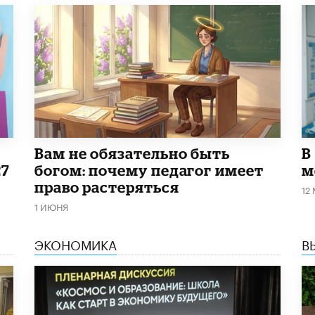
​Вам не обязательно быть
В
27
богом: почему педагог имеет
м
право растеряться
12
1 ИЮНЯ
ЭКОНОМИКА
В