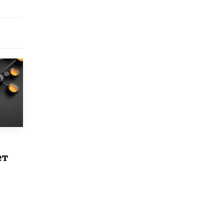
Рособрнадзор ответил на жалобы
школьников на ошибки в ЕГЭ по
русскому
8 ИЮНЯ /
ЕГЭ И ОГЭ
Школа «СКОЛКА» и Госкорпорация
«Росатом» подписали соглашение о
сотрудничестве
8 ИЮНЯ /
ОБРАЗОВАТЕЛЬНАЯ ПОЛИТИКА
Депутаты призвали не отклонять
дипломы только из-за не пройденного
антиплагиата
5 ИЮНЯ /
ЧТО ПРОИСХОДИТ?
Минпросвещения просят добавить в
ет
школьные учебники примеры женщин-
инженеров
5 ИЮНЯ /
УЧЕБНИКИ
Уличенный в списывании школьник
вернул себе призовое место на
олимпиаде через суд