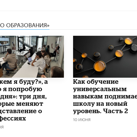
ТВО ОБРАЗОВАНИЯ»
кем я буду?», а
​Как обучение
о я попробую
универсальным
дня»: три дня,
навыкам поднима
орые меняют
школу на новый
дставление о
уровень. Часть 2
фессиях
10 ИЮНЯ
НЯ