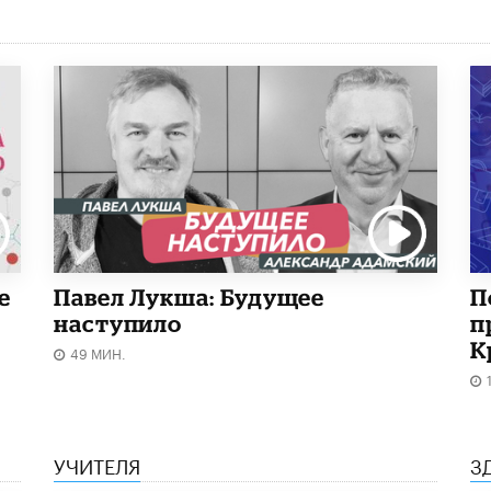
е
Павел Лукша: Будущее
П
наступило
п
К
49 МИН.
УЧИТЕЛЯ
З