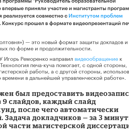
в программы "Руководитель образовательной
се впервые приняли участие и магистранты програ
я реализуется совместно с
Институтом проблем
. Конкурс прошел в формате видеопрезентаций пе
болтовня») — это новый формат защиты докладов и
ных по форме и продолжительности.
У Игорь Реморенко направил
видеообращение
к
Технология печа-куча помогает, с одной стороны,
гистерской работы, а с другой стороны, использо
 времени в дальнейшей управленческой работе».
лжен был предоставить видеозапи
 9 слайдов, каждый слайд
унд, после чего автоматически
 Задача докладчиков — за 3 мину
ой части магистерской диссертац