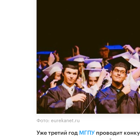
Фото: eurekanet.ru
Уже третий год
МГПУ
проводит
конку