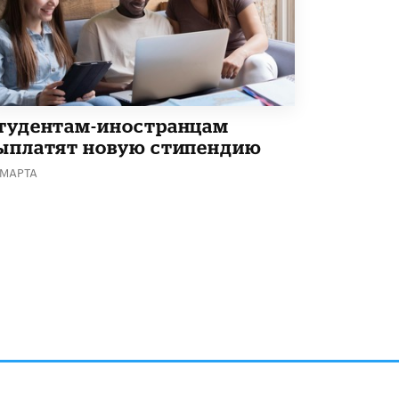
тудентам-иностранцам
ыплатят новую стипендию
 МАРТА