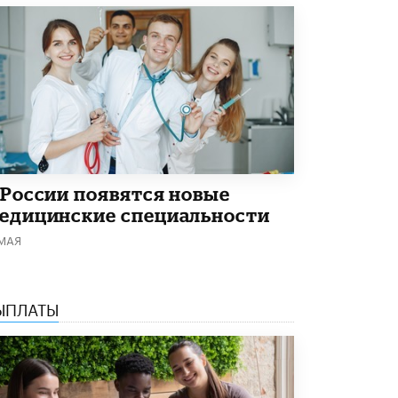
Академик РАН предупредил, что
ChatGPT отучит школьников думать
1 ИЮНЯ /
ШКОЛЬНИКИ
 России появятся новые
едицинские специальности
 МАЯ
ЫПЛАТЫ