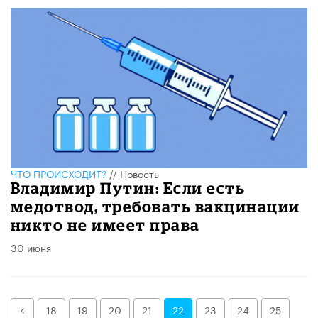
ЧТО ПРОИСХОДИТ?
//
Новость
Владимир Путин: Если есть
медотвод, требовать вакцинации
никто не имеет права
30 июня
Назад
18
19
20
21
22
23
24
25