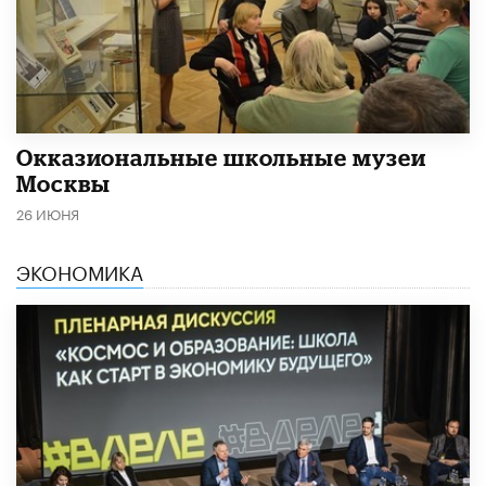
​Окказиональные школьные музеи
Москвы
26 ИЮНЯ
ЭКОНОМИКА